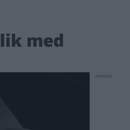
alik med
ANNONS