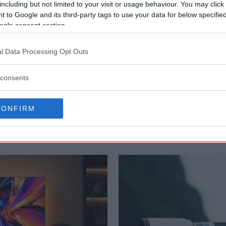
ck på skärmen. Ett bättre rutnät för komponeringshjälp
including but not limited to your visit or usage behaviour. You may click 
 to Google and its third-party tags to use your data for below specifi
ogle consent section.
er man att kunna sprida sina bilder automatiskt mella
l Data Processing Opt Outs
vara förbättrad. Sammantaget kan man säga att det komm
en uppdaterade versionen av operativsystemet.
consents
CONFIRM