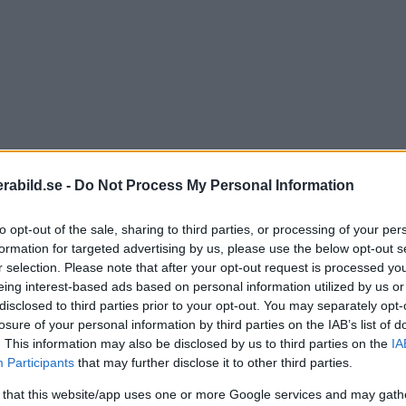
abild.se -
Do Not Process My Personal Information
to opt-out of the sale, sharing to third parties, or processing of your per
formation for targeted advertising by us, please use the below opt-out s
r selection. Please note that after your opt-out request is processed y
eing interest-based ads based on personal information utilized by us or
disclosed to third parties prior to your opt-out. You may separately opt-
losure of your personal information by third parties on the IAB’s list of
. This information may also be disclosed by us to third parties on the
IA
tivsystemet som är intressant för de som fotograferar
Participants
that may further disclose it to other third parties.
a knappen för att höja volymen som avtryckare. Man k
 that this website/app uses one or more Google services and may gath