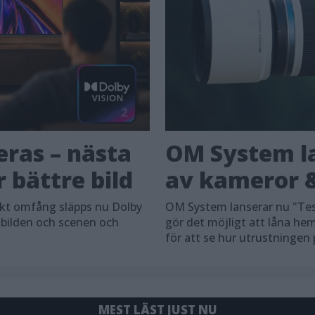
eras – nästa
OM System la
 bättre bild
av kameror &
skt omfång släpps nu Dolby
OM System lanserar nu "Tes
 bilden och scenen och
gör det möjligt att låna h
för att se hur utrustningen
MEST LÄST JUST NU