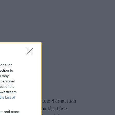
sonal or
ection to
ou may
 personal
out of the
 downstream
B’s List of
 mycket med sin Iphone 4 är att man
ommer även att kunna låsa både
er and store