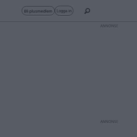
Bli plusmedlem
Logga in
ANNONS
ANNONS