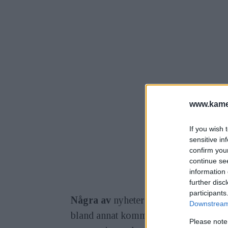
www.kamer
If you wish 
sensitive in
confirm you
continue se
information 
further disc
participants
Några av
nyheterna med det nya opera
Downstream 
bland annat kommer att kunna använd
Please note