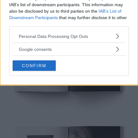
IAB’s list of downstream participants. This information may
also be disclosed by us to third parties on the
IAB’s List of
Downstream Participants
that may further disclose it to other
third parties.
Please note that this website/app uses one or more Google
Personal Data Processing Opt Outs
services and may gather and store information including but
not limited to your visit or usage behaviour. You may click to
Google consents
grant or deny consent to Google and its third-party tags to
use your data for below specified purposes in below Google
CONFIRM
consent section.