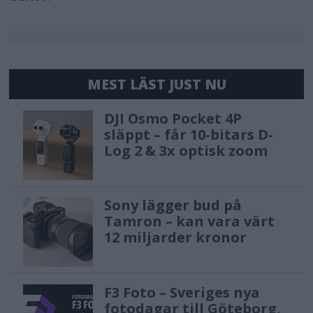
MEST LÄST JUST NU
DJI Osmo Pocket 4P
släppt – får 10-bitars D-
Log 2 & 3x optisk zoom
Sony lägger bud på
Tamron – kan vara värt
12 miljarder kronor
F3 Foto – Sveriges nya
fotodagar till Göteborg,