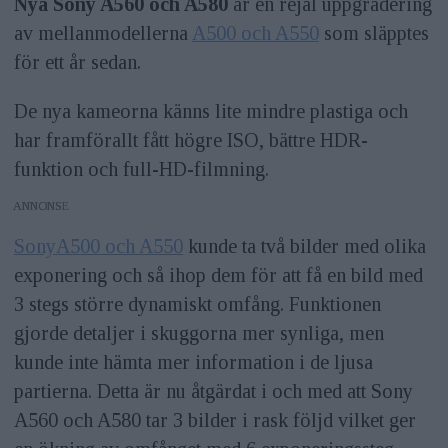
Nya Sony A560 och A580
är en rejäl uppgradering
av mellanmodellerna
A500 och A550
som släpptes
för ett år sedan.
De nya kameorna känns lite mindre plastiga och
har framförallt fått högre ISO, bättre HDR-
funktion och full-HD-filmning.
ANNONS
SonyA500 och A550
kunde ta två bilder med olika
exponering och så ihop dem för att få en bild med
3 stegs större dynamiskt omfång. Funktionen
gjorde detaljer i skuggorna mer synliga, men
kunde inte hämta mer information i de ljusa
partierna. Detta är nu åtgärdat i och med att Sony
A560 och A580 tar 3 bilder i rask följd vilket ger