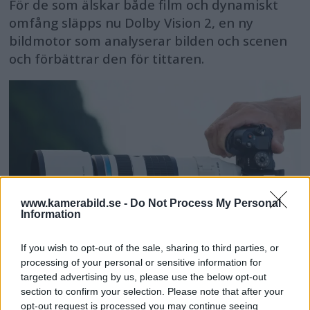
För de som älskar både film och dynamiskt
omfång släpps nu Dolby Vision 2, en ny
bildmotor som analyserar bilden och scenen
och förbättrar den för tittaren.
www.kamerabild.se -
Do Not Process My Personal
Information
If you wish to opt-out of the sale, sharing to third parties, or
processing of your personal or sensitive information for
targeted advertising by us, please use the below opt-out
OM System lanserar
section to confirm your selection. Please note that after your
opt-out request is processed you may continue seeing