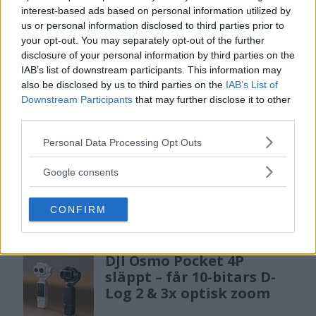
gratislån av kameror &
interest-based ads based on personal information utilized by
objektiv i Sverige
us or personal information disclosed to third parties prior to
your opt-out. You may separately opt-out of the further
disclosure of your personal information by third parties on the
OM System lanserar nu "Test & Wow"-
IAB’s list of downstream participants. This information may
programmet i Sverige, vilket gör det möjligt
also be disclosed by us to third parties on the
IAB’s List of
att låna hem kameror och objektiv under fem
Downstream Participants
that may further disclose it to other
third parties.
dagar för att se hur utrustningen passar dina
behov.
Please note that this website/app uses one or more Google
Personal Data Processing Opt Outs
services and may gather and store information including but
not limited to your visit or usage behaviour. You may click to
Google consents
grant or deny consent to Google and its third-party tags to
use your data for below specified purposes in below Google
CONFIRM
consent section.
MEST LÄST JUST NU
DJI Osmo Pocket 4P
släppt – får 10-bitars D-
Log 2 & 3x optisk zoom