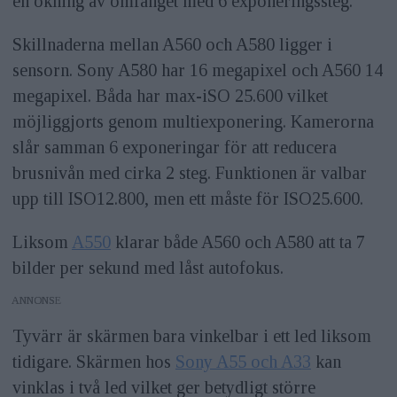
en ökning av omfånget med 6 exponeringssteg.
Skillnaderna mellan A560 och A580 ligger i
sensorn. Sony A580 har 16 megapixel och A560 14
megapixel. Båda har max-iSO 25.600 vilket
möjliggjorts genom multiexponering. Kamerorna
slår samman 6 exponeringar för att reducera
brusnivån med cirka 2 steg. Funktionen är valbar
upp till ISO12.800, men ett måste för ISO25.600.
Liksom
A550
klarar både A560 och A580 att ta 7
bilder per sekund med låst autofokus.
ANNONS
Tyvärr är skärmen bara vinkelbar i ett led liksom
tidigare. Skärmen hos
Sony A55 och A33
kan
vinklas i två led vilket ger betydligt större