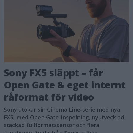
Sony FX5 släppt – får
Open Gate & eget internt
råformat för video
Sony utökar sin Cinema Line-serie med nya
FX5, med Open Gate-inspelning, nyutvecklad
stackad fullformatssensor och flera
funktioner ärvda från Sonys större