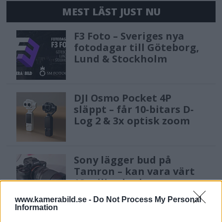
MEST LÄST JUST NU
F3 Foto – Sveriges nya
fotodagar till Göteborg,
Lund & Stockholm
DJI Osmo Pocket 4P
släppt – får 10-bitars D-
Log 2 & 3x optisk zoom
Sony lägger bud på
Tamron – kan vara värt
12 miljarder kronor
www.kamerabild.se -
Do Not Process My Personal
Information
Anna W Thorbjörnsson –