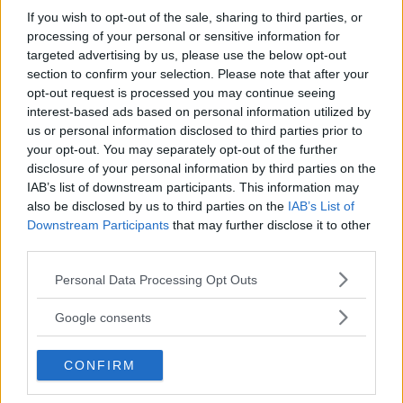
naket med integritet
If you wish to opt-out of the sale, sharing to third parties, or
processing of your personal or sensitive information for
targeted advertising by us, please use the below opt-out
section to confirm your selection. Please note that after your
opt-out request is processed you may continue seeing
Sony RX10 V – ny
interest-based ads based on personal information utilized by
superzoom med 24–
us or personal information disclosed to third parties prior to
600mm & AI-autofokus
your opt-out. You may separately opt-out of the further
disclosure of your personal information by third parties on the
IAB’s list of downstream participants. This information may
also be disclosed by us to third parties on the
IAB’s List of
Sony FE 100-400mm F5,6-8
Downstream Participants
that may further disclose it to other
OSS – lätt telezoom för
third parties.
fågel, sport & natur
Please note that this website/app uses one or more Google
Personal Data Processing Opt Outs
services and may gather and store information including but
not limited to your visit or usage behaviour. You may click to
Google consents
grant or deny consent to Google and its third-party tags to
use your data for below specified purposes in below Google
CONFIRM
consent section.