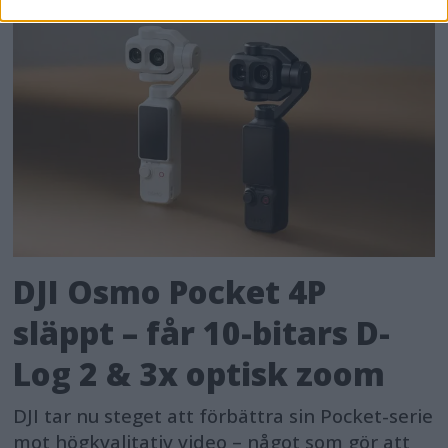
DJI Osmo Pocket 4P
släppt – får 10-bitars D-
Log 2 & 3x optisk zoom
DJI tar nu steget att förbättra sin Pocket-serie
mot högkvalitativ video – något som gör att