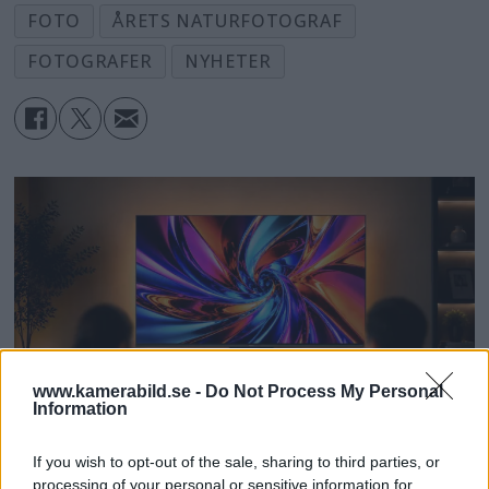
FOTO
ÅRETS NATURFOTOGRAF
FOTOGRAFER
NYHETER
www.kamerabild.se -
Do Not Process My Personal
Information
If you wish to opt-out of the sale, sharing to third parties, or
processing of your personal or sensitive information for