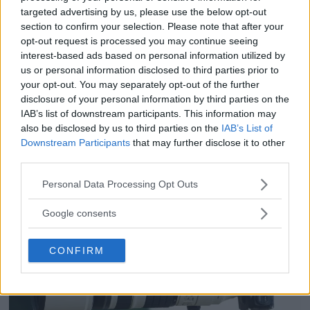
Dolby Vision 2 lanseras –
targeted advertising by us, please use the below opt-out
section to confirm your selection. Please note that after your
nästa generation HDR ger
opt-out request is processed you may continue seeing
interest-based ads based on personal information utilized by
bättre bild
us or personal information disclosed to third parties prior to
your opt-out. You may separately opt-out of the further
För de som älskar både film och dynamiskt
disclosure of your personal information by third parties on the
omfång släpps nu Dolby Vision 2, en ny
IAB’s list of downstream participants. This information may
bildmotor som analyserar bilden och scenen
also be disclosed by us to third parties on the
IAB’s List of
Downstream Participants
that may further disclose it to other
och förbättrar den för tittaren.
third parties.
Please note that this website/app uses one or more Google
Personal Data Processing Opt Outs
services and may gather and store information including but
not limited to your visit or usage behaviour. You may click to
Google consents
grant or deny consent to Google and its third-party tags to
use your data for below specified purposes in below Google
CONFIRM
consent section.