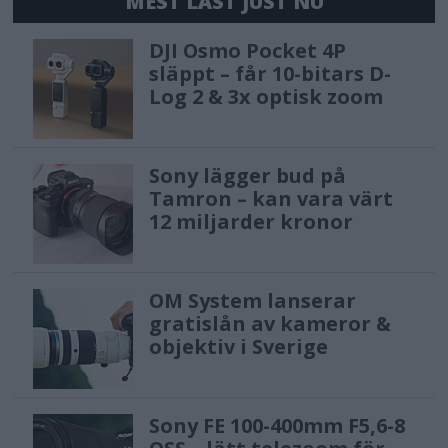
MEST LÄST JUST NU
DJI Osmo Pocket 4P
släppt – får 10-bitars D-
Log 2 & 3x optisk zoom
Sony lägger bud på
Tamron – kan vara värt
12 miljarder kronor
OM System lanserar
gratislån av kameror &
objektiv i Sverige
Sony FE 100-400mm F5,6-8