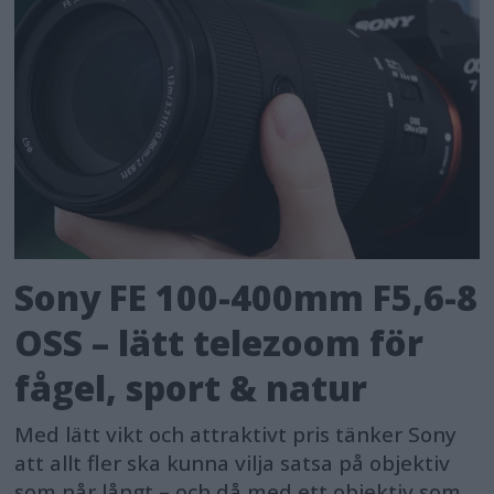
Sony FE 100-400mm F5,6-8
OSS – lätt telezoom för
fågel, sport & natur
Med lätt vikt och attraktivt pris tänker Sony
att allt fler ska kunna vilja satsa på objektiv
som når långt – och då med ett objektiv som