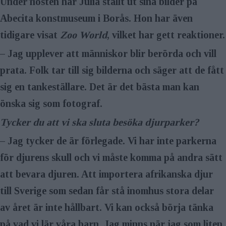
Under hösten har Julia ställt ut sina bilder på
Abecita konstmuseum i Borås. Hon har även
tidigare visat
Zoo World
, vilket har gett reaktioner.
– Jag upplever att människor blir berörda och vill
prata. Folk tar till sig bilderna och säger att de fått
sig en tankeställare. Det är det bästa man kan
önska sig som fotograf.
Tycker du att vi ska sluta besöka djurparker?
– Jag tycker de är förlegade. Vi har inte parkerna
för djurens skull och vi måste komma på andra sätt
att bevara djuren. Att importera afrikanska djur
till Sverige som sedan får stå inomhus stora delar
av året är inte hållbart. Vi kan också börja tänka
på vad vi lär våra barn. Jag minns när jag som liten