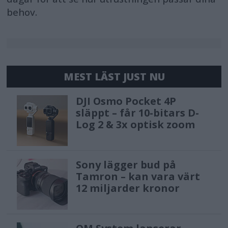
behov.
MEST LÄST JUST NU
DJI Osmo Pocket 4P
släppt – får 10-bitars D-
Log 2 & 3x optisk zoom
Sony lägger bud på
Tamron – kan vara värt
12 miljarder kronor