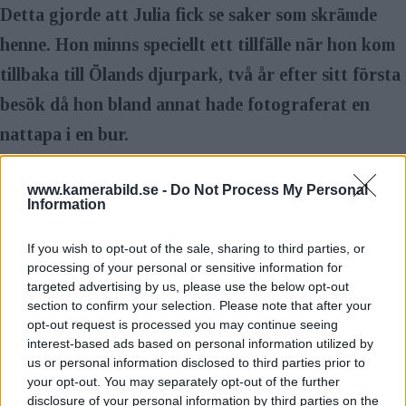
Detta gjorde att Julia fick se saker som skrämde
henne. Hon minns speciellt ett tillfälle när hon kom
tillbaka till Ölands djurpark, två år efter sitt första
besök då hon bland annat hade fotograferat en
nattapa i en bur.
– När jag återvände satt apan i exakt samma
www.kamerabild.se -
Do Not Process My Personal
position som vid det första tillfället när jag
Information
fotograferade den. Vi som djurparksbesökare ser
If you wish to opt-out of the sale, sharing to third parties, or
det vi vill se, sedan lämnar vi det. Men det här är
processing of your personal or sensitive information for
djurens hela liv, det finns inga »happy endings«.
targeted advertising by us, please use the below opt-out
section to confirm your selection. Please note that after your
Djuren kommer inte att släppas ut. Ibland blev det
opt-out request is processed you may continue seeing
interest-based ads based on personal information utilized by
för mig nästan olidligt att se dem, speciellt när
us or personal information disclosed to third parties prior to
djuren visade tvångsbeteenden som när de gick
your opt-out. You may separately opt-out of the further
disclosure of your personal information by third parties on the