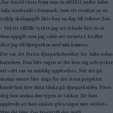
Zoo World
växte fram som en idé2011 under tiden
Julia studerade i Danmark. Som ett resultat av en
tråkig skoluppgift åkte hon en dag ­till Odense Zoo.
– Vid ett tillfälle tyckte jag att vi hade fått en så
dum uppgift som jag valde att strunta i. Istället
åkte jag till djurparken med min kamera.
Det var det första djurparksbesöket för Julia sedan
barnsben. Hon blev tagen av det hon såg och tyckte
att »det var en märklig upplevelse«. När det på
skolan senare blev dags för det stora projektet
kunde hon inte sluta tänka på djurparksidén. Först
slog hon undan den typen av tankar, för hon
upplevde att hon »måste göra något mer seriöst«.
Men det blev
Zoo World
till slut ändå.