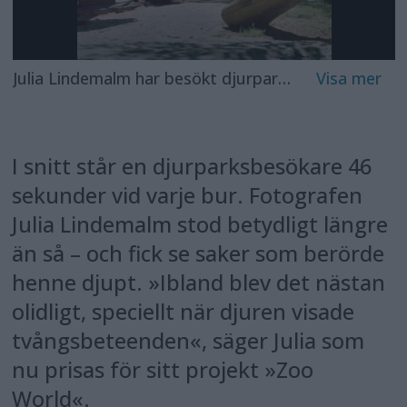
Julia Lindemalm har besökt djurparker i flera länder för fotoprojektet Zoo World. Med dessa bilder är hon den första att få ta emot det nyinstiftade Lars Tunbjörkpriset. Foto: Julia Lindemalm
I snitt står en djurparksbesökare 46
sekunder vid varje bur. Fotografen
Julia Lindemalm stod betydligt längre
än så – och fick se saker som berörde
henne djupt. »Ibland blev det nästan
olidligt, speciellt när djuren visade
tvångs­beteenden«, säger Julia som
nu prisas för sitt projekt »Zoo
World«.