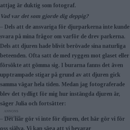
Portra 400. Arbetar till vardags med
attjag är duktig som fotograf.
en Canon 5D Mark III, och då gärna
Vad var det som gjorde dig deppig?
med de fasta objektiven på 50mm
– Dels att de ansvariga för djurparker­na inte kunde
och 35mm.
svara på mina frågor om varför de drev parkerna.
Dels att djuren hade blivit berövade sina naturliga
Aktuell med:
Har tilldelats Lars
beteenden. Ofta satt de med ryggen mot glaset eller
Tunbjörkpriset 2016. Ger även i höst
försökte att gömma sig. I burarna fanns det även
ut en fotobok med titeln Katt
upptrampade stigar på grund av att djuren gick
People.
samma vägar hela tiden. Medan jag fotograferade
Webb:
julial.com
blev det tydligt för mig hur instängda djuren är,
säger Julia och fortsätter:
ANNONS
– Det här gör vi inte för djuren, det här gör vi för
oss själva. Vi kan säga att vi bevarar