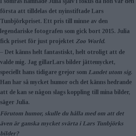
I somras hamnade Julia själv i ­fokus då hon var den
första att tilldelas det nyinstiftade Lars
Tunbjörkpriset. Ett pris till minne av den
legendariske fotografen som gick bort 2015. Julia
fick priset för just projektet
Zoo World
.
– Det känns helt fantastiskt, helt otroligt att de
valde mig. Jag gillarLars bilder jättemycket,
speciellt hans tidigare grejor som
Landet utom sig
.
Han har så mycket humor och det känns hedrande
att de kan se någon slags koppling till mina bilder,
säger Julia.
Förutom humor, skulle du hålla med om att det
även är ganska mycket svärta i Lars Tunbjörks
bilder?