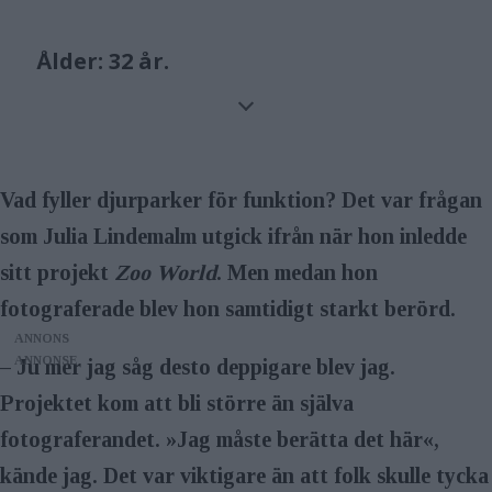
Ålder:
32 år.
Bor:
I Malmö.
Gör:
Bildjournalist.
Vad fyller djurparker för funktion? Det var frågan
Gör jag när jag inte fotar:
»Har så
som Julia Lindemalm utgick ifrån när hon inledde
roligt som möjligt och letar
sitt projekt
Zoo World
. Men medan hon
kantareller&nbsp;med min hund
fotograferade blev hon samtidigt starkt berörd.
Rut.«
ANNONS
– Ju mer jag såg desto deppigare blev jag.
Utrustning:
Fotograferade
Projektet kom att bli större än själva
projektet Zoo World med en Mamiya
fotograferandet. »Jag måste berätta det här«,
Rangefinder 7, laddad med Kodak
kände jag. Det var viktigare än att folk skulle tycka