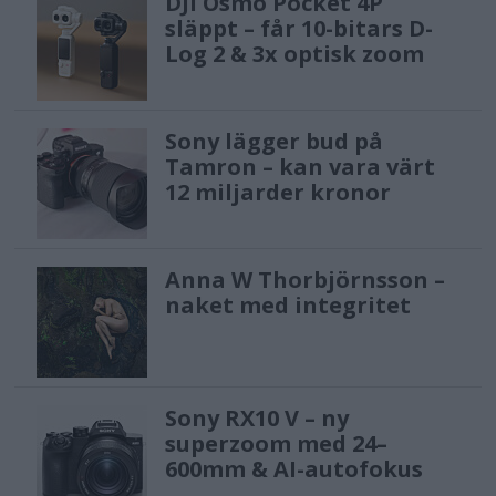
DJI Osmo Pocket 4P
släppt – får 10-bitars D-
Log 2 & 3x optisk zoom
Sony lägger bud på
Tamron – kan vara värt
12 miljarder kronor
Anna W Thorbjörnsson –
naket med integritet
Sony RX10 V – ny
superzoom med 24–
600mm & AI-autofokus