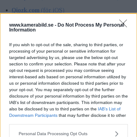
Qiozk.com
(för iOS)
www.kamerabild.se -
Do Not Process My Personal
I vår egen app:
Information
ANNONS
If you wish to opt-out of the sale, sharing to third parties, or
processing of your personal or sensitive information for
För Iphone:
Läs mer i Appstore
targeted advertising by us, please use the below opt-out
section to confirm your selection. Please note that after your
För Android:
Läs mer i Google Play
opt-out request is processed you may continue seeing
interest-based ads based on personal information utilized by
us or personal information disclosed to third parties prior to
your opt-out. You may separately opt-out of the further
disclosure of your personal information by third parties on the
KAMERA OCH BILD
NYHETER
IAB’s list of downstream participants. This information may
NYTT NUMMER
MAGASINET
also be disclosed by us to third parties on the
IAB’s List of
Downstream Participants
that may further disclose it to other
third parties.
Please note that this website/app uses one or more Google
Personal Data Processing Opt Outs