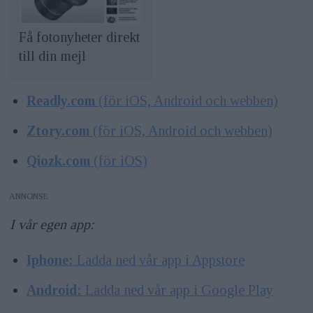
Få fotonyheter direkt
till din mejl
Readly.com
(för iOS, Android och webben)
Ztory.com
(för iOS, Android och webben)
Qiozk.com
(för iOS)
ANNONS
I vår egen app:
Iphone:
Ladda ned vår app i Appstore
Android:
Ladda ned vår app i Google Play