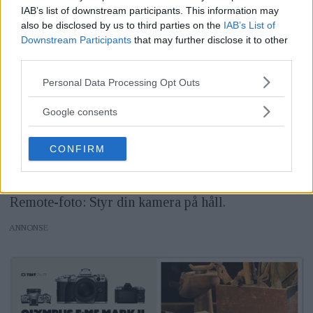
IAB’s list of downstream participants. This information may
also be disclosed by us to third parties on the
IAB’s List of
Downstream Participants
that may further disclose it to other
third parties.
Please note that this website/app uses one or more Google
Personal Data Processing Opt Outs
services and may gather and store information including but
not limited to your visit or usage behaviour. You may click to
Google consents
grant or deny consent to Google and its third-party tags to
use your data for below specified purposes in below Google
CONFIRM
consent section.
Vi förklarar:
Remote-foto: Styr din kamera på håll.
ANNONS