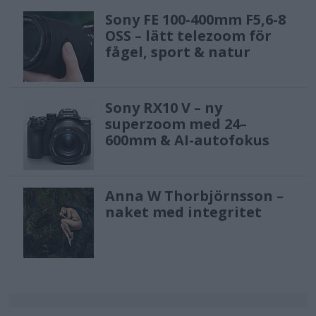
Sony FE 100-400mm F5,6-8
OSS – lätt telezoom för
fågel, sport & natur
Sony RX10 V – ny
superzoom med 24–
600mm & AI-autofokus
Anna W Thorbjörnsson –
naket med integritet