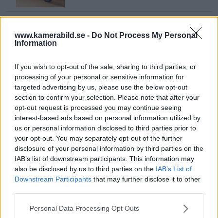
Sony lägger bud på
Tamron – kan vara värt
www.kamerabild.se -
Do Not Process My Personal
Information
12 miljarder kronor
If you wish to opt-out of the sale, sharing to third parties, or
processing of your personal or sensitive information for
OM System lanserar
targeted advertising by us, please use the below opt-out
gratislån av kameror &
section to confirm your selection. Please note that after your
objektiv i Sverige
opt-out request is processed you may continue seeing
interest-based ads based on personal information utilized by
us or personal information disclosed to third parties prior to
your opt-out. You may separately opt-out of the further
Sony FE 100-400mm F5,6-8
disclosure of your personal information by third parties on the
OSS – lätt telezoom för
IAB’s list of downstream participants. This information may
fågel, sport & natur
also be disclosed by us to third parties on the
IAB’s List of
Downstream Participants
that may further disclose it to other
third parties.
F3 Foto – Sveriges nya
Please note that this website/app uses one or more Google
Personal Data Processing Opt Outs
services and may gather and store information including but