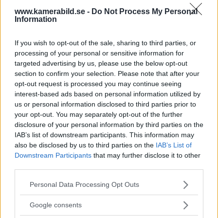
www.kamerabild.se -
Do Not Process My Personal
Information
OM System lanserar
If you wish to opt-out of the sale, sharing to third parties, or
gratislån av kameror &
processing of your personal or sensitive information for
objektiv i Sverige
targeted advertising by us, please use the below opt-out
section to confirm your selection. Please note that after your
opt-out request is processed you may continue seeing
interest-based ads based on personal information utilized by
Sony FE 100-400mm F5,6-8
us or personal information disclosed to third parties prior to
OSS – lätt telezoom för
your opt-out. You may separately opt-out of the further
fågel, sport & natur
disclosure of your personal information by third parties on the
IAB’s list of downstream participants. This information may
also be disclosed by us to third parties on the
IAB’s List of
Downstream Participants
that may further disclose it to other
F3 Foto – Sveriges nya
third parties.
fotodagar till Göteborg,
Lund & Stockholm
Please note that this website/app uses one or more Google
Personal Data Processing Opt Outs
services and may gather and store information including but
not limited to your visit or usage behaviour. You may click to
Google consents
grant or deny consent to Google and its third-party tags to