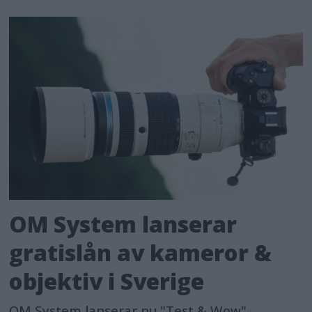
OM System lanserar
gratislån av kameror &
objektiv i Sverige
OM System lanserar nu "Test & Wow"-