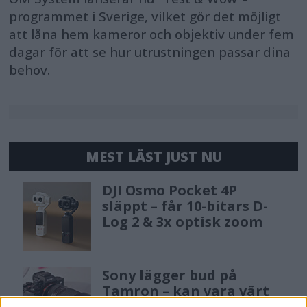
programmet i Sverige, vilket gör det möjligt
att låna hem kameror och objektiv under fem
dagar för att se hur utrustningen passar dina
behov.
MEST LÄST JUST NU
DJI Osmo Pocket 4P
släppt – får 10-bitars D-
Log 2 & 3x optisk zoom
Sony lägger bud på
Tamron – kan vara värt
12 miljarder kronor