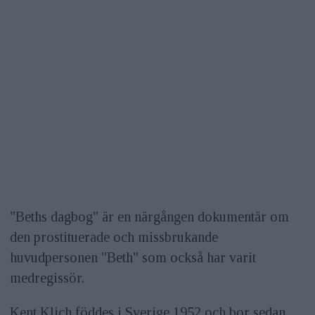
"Beths dagbog" är en närgången dokumentär om
den prostituerade och missbrukande
huvudpersonen "Beth" som också har varit
medregissör.
Kent Klich föddes i Sverige 1952 och bor sedan