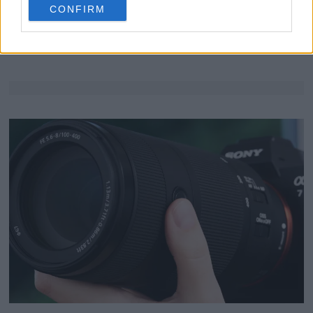
nästa generation HDR
CONFIRM
consent section.
ger bättre bild