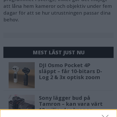
att låna hem kameror och objektiv under fem
dagar för att se hur utrustningen passar dina
behov.
MEST LÄST JUST NU
DJI Osmo Pocket 4P
släppt – får 10-bitars D-
Log 2 & 3x optisk zoom
Sony lägger bud på
Tamron – kan vara värt
12 miljarder kronor