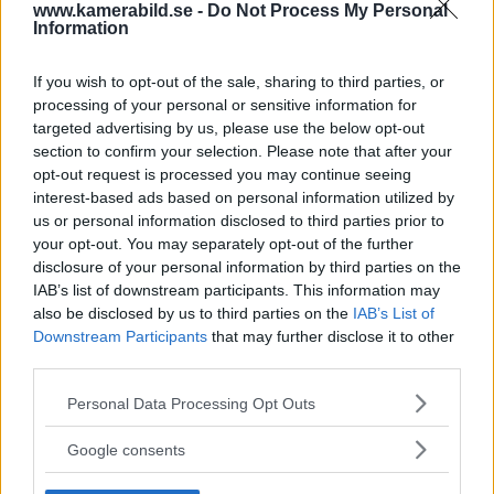
www.kamerabild.se -
Do Not Process My Personal
Information
OM System lanserar
gratislån av kameror &
If you wish to opt-out of the sale, sharing to third parties, or
objektiv i Sverige
processing of your personal or sensitive information for
targeted advertising by us, please use the below opt-out
section to confirm your selection. Please note that after your
opt-out request is processed you may continue seeing
Sony FE 100-400mm F5,6-8
interest-based ads based on personal information utilized by
OSS – lätt telezoom för
us or personal information disclosed to third parties prior to
fågel, sport & natur
your opt-out. You may separately opt-out of the further
disclosure of your personal information by third parties on the
IAB’s list of downstream participants. This information may
also be disclosed by us to third parties on the
IAB’s List of
F3 Foto – Sveriges nya
Downstream Participants
that may further disclose it to other
fotodagar till Göteborg,
third parties.
Lund & Stockholm
Please note that this website/app uses one or more Google
Personal Data Processing Opt Outs
services and may gather and store information including but
not limited to your visit or usage behaviour. You may click to
Google consents
Dolby Vision 2 lanseras –
grant or deny consent to Google and its third-party tags to
use your data for below specified purposes in below Google