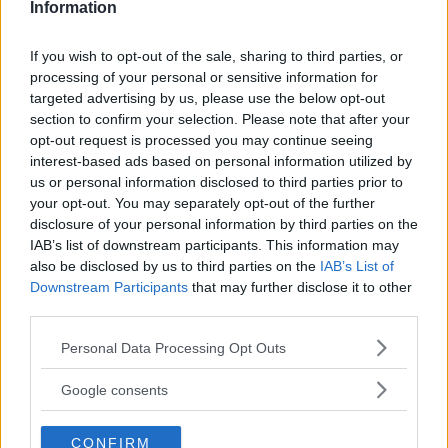
Information
F3 Foto – Sveriges nya
fotodagar till Göteborg,
Lund & Stockholm
If you wish to opt-out of the sale, sharing to third parties, or
processing of your personal or sensitive information for
targeted advertising by us, please use the below opt-out
section to confirm your selection. Please note that after your
Sony FE 100-400mm F5,6-8
opt-out request is processed you may continue seeing
OSS – lätt telezoom för
interest-based ads based on personal information utilized by
fågel, sport & natur
us or personal information disclosed to third parties prior to
your opt-out. You may separately opt-out of the further
disclosure of your personal information by third parties on the
IAB’s list of downstream participants. This information may
OM System lanserar
also be disclosed by us to third parties on the
IAB’s List of
gratislån av kameror &
Downstream Participants
that may further disclose it to other
objektiv i Sverige
third parties.
Please note that this website/app uses one or more Google
Personal Data Processing Opt Outs
services and may gather and store information including but
Sony RX10 V – ny
not limited to your visit or usage behaviour. You may click to
Google consents
grant or deny consent to Google and its third-party tags to
superzoom med 24–
use your data for below specified purposes in below Google
600mm & AI-autofokus
CONFIRM