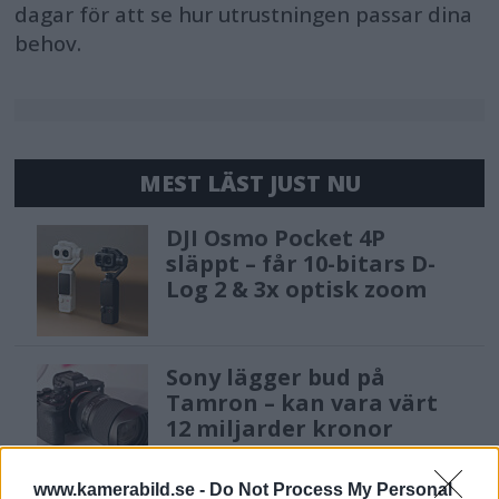
dagar för att se hur utrustningen passar dina
behov.
MEST LÄST JUST NU
DJI Osmo Pocket 4P
släppt – får 10-bitars D-
Log 2 & 3x optisk zoom
Sony lägger bud på
Tamron – kan vara värt
12 miljarder kronor
www.kamerabild.se -
Do Not Process My Personal