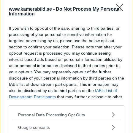
12 miljarder kronor
www.kamerabild.se -
Do Not Process My Personal
Information
OM System lanserar
If you wish to opt-out of the sale, sharing to third parties, or
gratislån av kameror &
processing of your personal or sensitive information for
objektiv i Sverige
targeted advertising by us, please use the below opt-out
section to confirm your selection. Please note that after your
opt-out request is processed you may continue seeing
interest-based ads based on personal information utilized by
Sony FE 100-400mm F5,6-8
us or personal information disclosed to third parties prior to
OSS – lätt telezoom för
your opt-out. You may separately opt-out of the further
fågel, sport & natur
disclosure of your personal information by third parties on the
IAB’s list of downstream participants. This information may
also be disclosed by us to third parties on the
IAB’s List of
Downstream Participants
that may further disclose it to other
F3 Foto – Sveriges nya
third parties.
fotodagar till Göteborg,
Please note that this website/app uses one or more Google
Lund & Stockholm
Personal Data Processing Opt Outs
services and may gather and store information including but
not limited to your visit or usage behaviour. You may click to
Google consents
grant or deny consent to Google and its third-party tags to