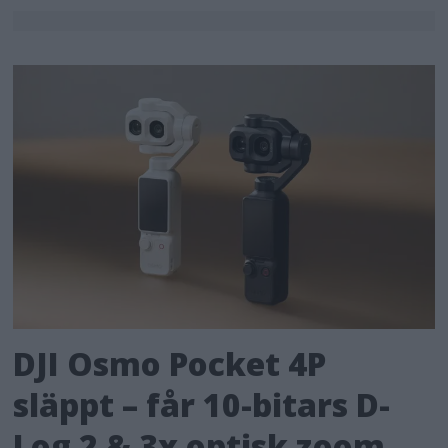
DJI Osmo Pocket 4P
släppt – får 10-bitars D-
Log 2 & 3x optisk zoom