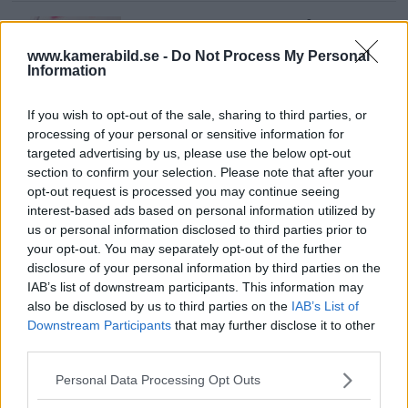
Sony lägger bud på
Tamron – kan vara värt
www.kamerabild.se -
Do Not Process My Personal
12 miljarder kronor
Information
If you wish to opt-out of the sale, sharing to third parties, or
processing of your personal or sensitive information for
OM System lanserar
targeted advertising by us, please use the below opt-out
gratislån av kameror &
section to confirm your selection. Please note that after your
objektiv i Sverige
opt-out request is processed you may continue seeing
interest-based ads based on personal information utilized by
us or personal information disclosed to third parties prior to
your opt-out. You may separately opt-out of the further
Sony FE 100-400mm F5,6-8
disclosure of your personal information by third parties on the
OSS – lätt telezoom för
IAB’s list of downstream participants. This information may
fågel, sport & natur
also be disclosed by us to third parties on the
IAB’s List of
Downstream Participants
that may further disclose it to other
third parties.
F3 Foto – Sveriges nya
Please note that this website/app uses one or more Google
Personal Data Processing Opt Outs
fotodagar till Göteborg,
services and may gather and store information including but