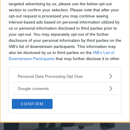
Dolby Vision 2 lanseras –
targeted advertising by us, please use the below opt-out
nästa generation HDR ger
section to confirm your selection. Please note that after your
opt-out request is processed you may continue seeing
bättre bild
interest-based ads based on personal information utilized by
us or personal information disclosed to third parties prior to
your opt-out. You may separately opt-out of the further
För de som älskar både film och dynamiskt
disclosure of your personal information by third parties on the
omfång släpps nu Dolby Vision 2, en ny
IAB’s list of downstream participants. This information may
bildmotor som analyserar bilden och scenen
also be disclosed by us to third parties on the
IAB’s List of
Downstream Participants
that may further disclose it to other
och förbättrar den för tittaren.
third parties.
Please note that this website/app uses one or more Google
Personal Data Processing Opt Outs
services and may gather and store information including but
not limited to your visit or usage behaviour. You may click to
Google consents
grant or deny consent to Google and its third-party tags to
use your data for below specified purposes in below Google
CONFIRM
consent section.