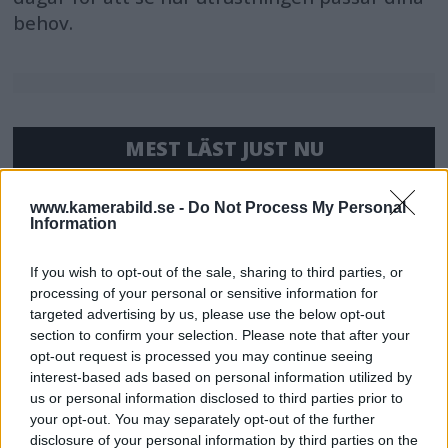
behov.
MEST LÄST JUST NU
DJI Osmo Pocket 4P
www.kamerabild.se -
Do Not Process My Personal
släppt – får 10-bitars D-
Information
Log 2 & 3x optisk zoom
If you wish to opt-out of the sale, sharing to third parties, or
processing of your personal or sensitive information for
targeted advertising by us, please use the below opt-out
Sony lägger bud på
section to confirm your selection. Please note that after your
Tamron – kan vara värt
opt-out request is processed you may continue seeing
12 miljarder kronor
interest-based ads based on personal information utilized by
us or personal information disclosed to third parties prior to
your opt-out. You may separately opt-out of the further
disclosure of your personal information by third parties on the
OM System lanserar