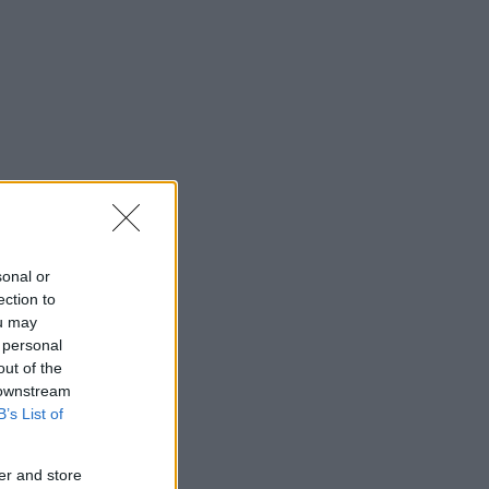
sonal or
ection to
ou may
 personal
out of the
 downstream
B’s List of
er and store