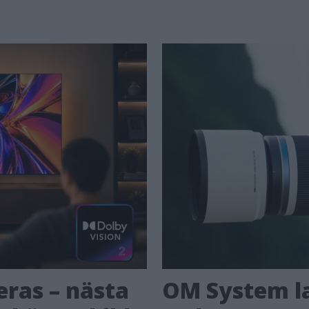
eras – nästa
OM System la