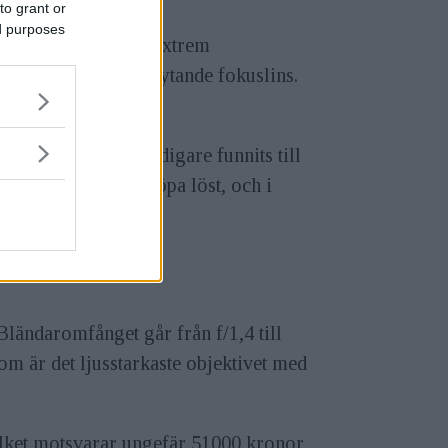
to grant or
ed purposes
–M 35mm f/1,4, med extrem
ka grupper med en flytande fokuslins.
som objektivet tidigare funnits till
objektivet går att köpa löst, och i
Bländaromfånget går från f/1,4 till
om är det ljusstarkaste objektivet med
 vilket motsvarar ungefär 51000 kronor