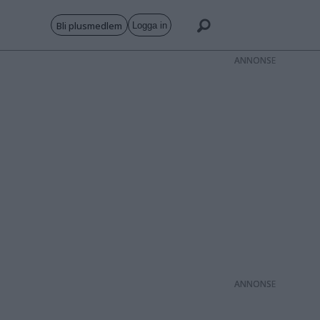
Bli plusmedlem
Logga in
ANNONS
ANNONS