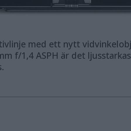
tivlinje med ett nytt vidvinkelob
m f/1,4 ASPH är det ljusstarka
s.