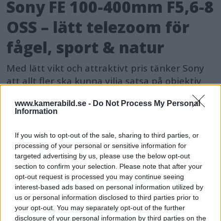
Sony FE 100-400mm F5,6-8
OSS – lätt telezoom för
fågel, sport & natur
Med lätt vikt och attraktivt pris tänker Sony
att allt fler ska kunna vilja satsa på objektiv
som når långt – och då med ett objektiv som
www.kamerabild.se -
Do Not Process My Personal
presterar bra utan att ligga i proffssegmentet.
Information
If you wish to opt-out of the sale, sharing to third parties, or
processing of your personal or sensitive information for
targeted advertising by us, please use the below opt-out
MEST LÄST JUST NU
section to confirm your selection. Please note that after your
opt-out request is processed you may continue seeing
interest-based ads based on personal information utilized by
DJI Osmo Pocket 4P
us or personal information disclosed to third parties prior to
släppt – får 10-bitars D-
your opt-out. You may separately opt-out of the further
Log 2 & 3x optisk zoom
disclosure of your personal information by third parties on the