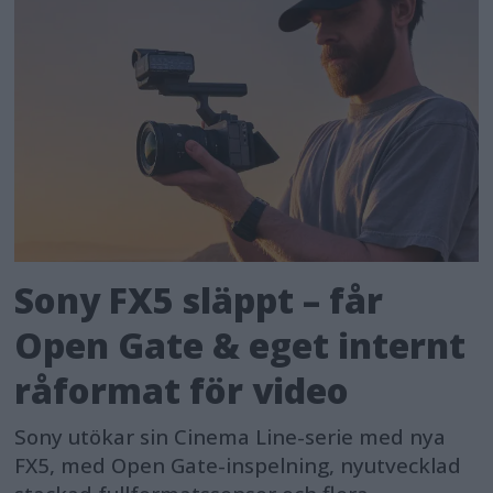
Sony FX5 släppt – får
Open Gate & eget internt
råformat för video
Sony utökar sin Cinema Line-serie med nya
FX5, med Open Gate-inspelning, nyutvecklad