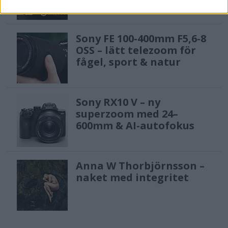
Sony FE 100-400mm F5,6-8
OSS – lätt telezoom för
fågel, sport & natur
Sony RX10 V – ny
superzoom med 24–
600mm & AI-autofokus
Anna W Thorbjörnsson –
naket med integritet