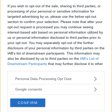
If you wish to opt-out of the sale, sharing to third parties, or
processing of your personal or sensitive information for
targeted advertising by us, please use the below opt-out
section to confirm your selection. Please note that after your
MEST LÄST JUST NU
opt-out request is processed you may continue seeing
interest-based ads based on personal information utilized by
DJI Osmo Pocket 4P
us or personal information disclosed to third parties prior to
släppt – får 10-bitars D-
your opt-out. You may separately opt-out of the further
Log 2 & 3x optisk zoom
disclosure of your personal information by third parties on the
IAB’s list of downstream participants. This information may
also be disclosed by us to third parties on the
IAB’s List of
Downstream Participants
that may further disclose it to other
Sony lägger bud på
third parties.
Tamron – kan vara värt
Please note that this website/app uses one or more Google
12 miljarder kronor
Personal Data Processing Opt Outs
services and may gather and store information including but
not limited to your visit or usage behaviour. You may click to
Google consents
grant or deny consent to Google and its third-party tags to
F3 Foto – Sveriges nya
use your data for below specified purposes in below Google
CONFIRM
consent section.
fotodagar till Göteborg,
Lund & Stockholm