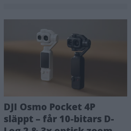
DJI Osmo Pocket 4P
släppt – får 10-bitars D-
Log 2 & 3x optisk zoom