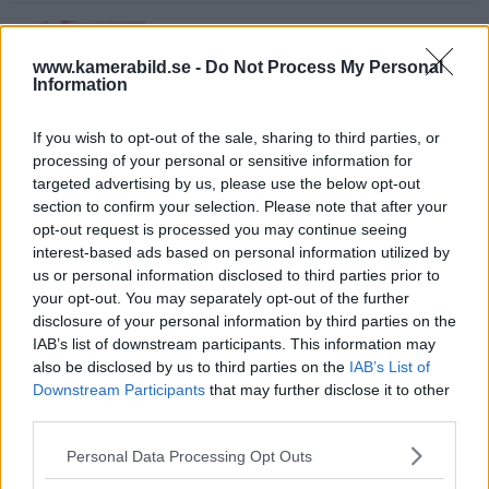
Sony lägger bud på
Tamron – kan vara värt
www.kamerabild.se -
Do Not Process My Personal
12 miljarder kronor
Information
If you wish to opt-out of the sale, sharing to third parties, or
processing of your personal or sensitive information for
F3 Foto – Sveriges nya
targeted advertising by us, please use the below opt-out
fotodagar till Göteborg,
section to confirm your selection. Please note that after your
Lund & Stockholm
opt-out request is processed you may continue seeing
interest-based ads based on personal information utilized by
us or personal information disclosed to third parties prior to
your opt-out. You may separately opt-out of the further
Sony FE 100-400mm F5,6-8
disclosure of your personal information by third parties on the
OSS – lätt telezoom för
IAB’s list of downstream participants. This information may
fågel, sport & natur
also be disclosed by us to third parties on the
IAB’s List of
Downstream Participants
that may further disclose it to other
third parties.
Sony RX10 V – ny
Please note that this website/app uses one or more Google
Personal Data Processing Opt Outs
superzoom med 24–
services and may gather and store information including but