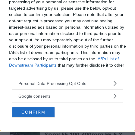
processing of your personal or sensitive information for
MEST LÄST JUST NU
targeted advertising by us, please use the below opt-out
section to confirm your selection. Please note that after your
DJI Osmo Pocket 4P
opt-out request is processed you may continue seeing
släppt – får 10-bitars D-
interest-based ads based on personal information utilized by
us or personal information disclosed to third parties prior to
Log 2 & 3x optisk zoom
your opt-out. You may separately opt-out of the further
disclosure of your personal information by third parties on the
IAB’s list of downstream participants. This information may
Sony lägger bud på
also be disclosed by us to third parties on the
IAB’s List of
Tamron – kan vara värt
Downstream Participants
that may further disclose it to other
third parties.
12 miljarder kronor
Please note that this website/app uses one or more Google
Personal Data Processing Opt Outs
services and may gather and store information including but
not limited to your visit or usage behaviour. You may click to
F3 Foto – Sveriges nya
Google consents
grant or deny consent to Google and its third-party tags to
fotodagar till Göteborg,
use your data for below specified purposes in below Google
Lund & Stockholm
CONFIRM
consent section.
Sony FE 100-400mm F5,6-8