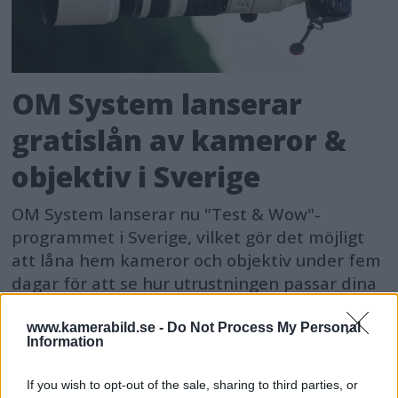
OM System lanserar
gratislån av kameror &
objektiv i Sverige
OM System lanserar nu "Test & Wow"-
programmet i Sverige, vilket gör det möjligt
att låna hem kameror och objektiv under fem
dagar för att se hur utrustningen passar dina
behov.
www.kamerabild.se -
Do Not Process My Personal
Information
If you wish to opt-out of the sale, sharing to third parties, or