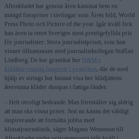
Aftonbladet har genom åren kammat hem en
mängd fotopriser i tävlingar som Årets bild, World
Press Photo och Picture of the year. Igår kväll fick
han även ta emot Sveriges mest prestigefyllda pris
för journalister: Stora journalistpriset, som han
vinner tillsammans med journalistkollegan Staffan
Lindberg. De har granskat hur
H&M:s
klädåtervinning fungerar i praktiken
, där de med
hjälp av airtags har kunnat visa hur klädjättens
återvunna kläder dumpas i fattiga länder.
– Helt otroligt hedrande. Man föreställer sig aldrig
att man ska vinna priser. Just nu känns det väldigt
inspirerande att fortsätta jobba med
klimatjournalistik, säger Magnus Wennman till
Aftonbladet under prisceremonin igår kväll i