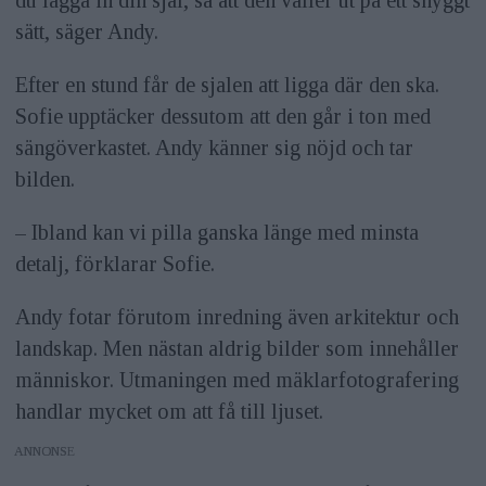
du lägga in din sjal, så att den väller ut på ett snyggt
sätt, säger Andy.
Efter en stund får de sjalen att ligga där den ska.
Sofie upptäcker dessutom att den går i ton med
sängöverkastet. Andy känner sig nöjd och tar
bilden.
– Ibland kan vi pilla ganska länge med minsta
detalj, förklarar Sofie.
Andy fotar förutom inredning även arkitektur och
landskap. Men nästan aldrig bilder som innehåller
människor. Utmaningen med mäklarfotografering
handlar mycket om att få till ljuset.
ANNONS