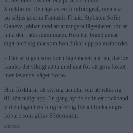
Vi befinner oss i en etta på Södermalm i
Stockholm. Den ägs av en filmfotograf, men ska
nu säljas genom Fantastic Frank. Stylisten Sofie
Ganeva jobbar med att arrangera lägenheten för att
hitta den rätta stämningen. Hon har bland annat
tagit med sig mat som hon dukar upp på matbordet.
– Där är ingen som bor i lägenheten just nu, därför
kändes det viktigt att ta med mat för att göra köket
mer levande, säger Sofie.
Hon förklarar att styling handlar om att rikta sig
till rätt målgrupp. En gång hyrde de in ett rockband
vid en lägenhetsfotografering för att locka yngre
köpare som gillar Södermalm.
ANNONS