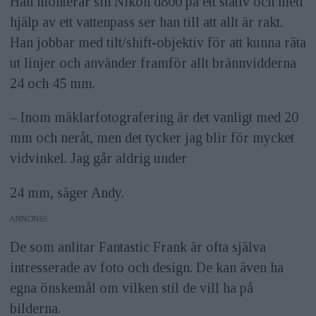
Han monterar sin Nikon d800 på ett stativ och med
hjälp av ett vattenpass ser han till att allt är rakt.
Han jobbar med tilt/shift-objektiv för att kunna räta
ut linjer och använder framför allt brännvidderna
24 och 45 mm.
– Inom mäklarfotografering är det vanligt med 20
mm och neråt, men det tycker jag blir för mycket
vidvinkel. Jag går aldrig under
24 mm, säger Andy.
ANNONS
De som anlitar Fantastic Frank är ofta själva
intresserade av foto och design. De kan även ha
egna önskemål om vilken stil de vill ha på
bilderna.