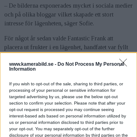
– De bilderna exponerades mycket i sociala medier
och på olika bloggar vilket skapade ett stort
intresse för lägenheten, säger Sofie.
För något år sedan valde Fantastic Frank att
placera ut frukter i en lägenhet, handfatet var fyllt
med citroner och i trappan stod ananaser
uppställda. Det var bilder som också blev väldigt
www.kamerabild.se -
Do Not Process My Personal
Information
uppmärksammade på många håll.
If you wish to opt-out of the sale, sharing to third parties, or
– Lägenheten var fantastiskt vacker så vi ville göra
processing of your personal or sensitive information for
något speciellt – något att fästa ögonen på. Det
targeted advertising by us, please use the below opt-out
section to confirm your selection. Please note that after your
kryllar av mäklarfirmor, vill man synas måste man
opt-out request is processed you may continue seeing
sticka ut. Därför har vi tagit en ny riktning på den
interest-based ads based on personal information utilized by
us or personal information disclosed to third parties prior to
här marknaden, sett möjligheterna att göra något
your opt-out. You may separately opt-out of the further
annat. Nu ser vi att även andra mäklarfirmor börjat
disclosure of your personal information by third parties on the