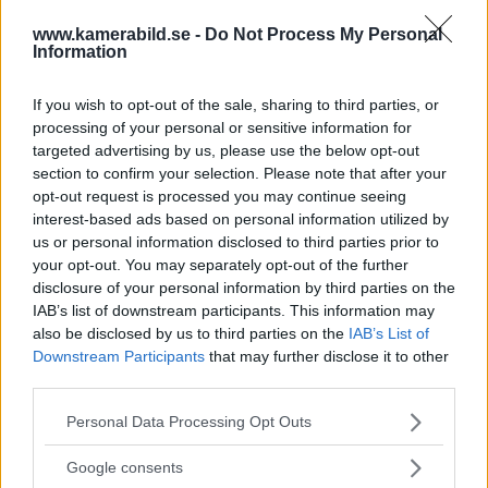
12 miljarder kronor
www.kamerabild.se -
Do Not Process My Personal
Information
OM System lanserar
If you wish to opt-out of the sale, sharing to third parties, or
gratislån av kameror &
processing of your personal or sensitive information for
objektiv i Sverige
targeted advertising by us, please use the below opt-out
section to confirm your selection. Please note that after your
opt-out request is processed you may continue seeing
interest-based ads based on personal information utilized by
Sony FE 100-400mm F5,6-8
us or personal information disclosed to third parties prior to
OSS – lätt telezoom för
your opt-out. You may separately opt-out of the further
fågel, sport & natur
disclosure of your personal information by third parties on the
IAB’s list of downstream participants. This information may
also be disclosed by us to third parties on the
IAB’s List of
Downstream Participants
that may further disclose it to other
F3 Foto – Sveriges nya
third parties.
fotodagar till Göteborg,
Please note that this website/app uses one or more Google
Lund & Stockholm
Personal Data Processing Opt Outs
services and may gather and store information including but
not limited to your visit or usage behaviour. You may click to
Google consents
grant or deny consent to Google and its third-party tags to