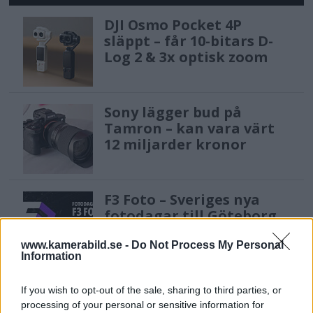
DJI Osmo Pocket 4P
släppt – får 10-bitars D-
Log 2 & 3x optisk zoom
Sony lägger bud på
Tamron – kan vara värt
12 miljarder kronor
F3 Foto – Sveriges nya
fotodagar till Göteborg,
Lund & Stockholm
www.kamerabild.se -
Do Not Process My Personal
Information
Sony FE 100-400mm F5,6-8
If you wish to opt-out of the sale, sharing to third parties, or
OSS – lätt telezoom för
processing of your personal or sensitive information for