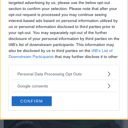
fågel, sport & natur
targeted advertising by us, please use the below opt-out
section to confirm your selection. Please note that after your
opt-out request is processed you may continue seeing
interest-based ads based on personal information utilized by
Anna W Thorbjörnsson –
us or personal information disclosed to third parties prior to
naket med integritet
your opt-out. You may separately opt-out of the further
disclosure of your personal information by third parties on the
IAB’s list of downstream participants. This information may
also be disclosed by us to third parties on the
IAB’s List of
Downstream Participants
that may further disclose it to other
Sony RX10 V – ny
third parties.
superzoom med 24–
600mm & AI-autofokus
Please note that this website/app uses one or more Google
Personal Data Processing Opt Outs
services and may gather and store information including but
not limited to your visit or usage behaviour. You may click to
Google consents
grant or deny consent to Google and its third-party tags to
use your data for below specified purposes in below Google
CONFIRM
consent section.