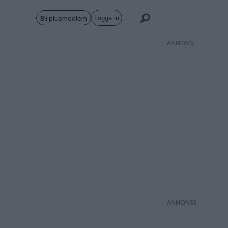
Bli plusmedlem
Logga in
ANNONS
ANNONS