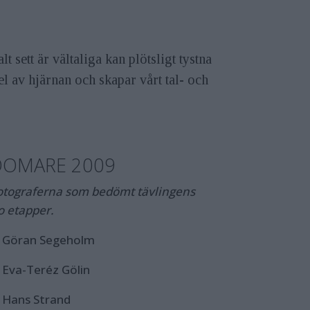
sett är vältaliga kan plötsligt tystna
el av hjärnan och skapar vårt tal- och
DOMARE 2009
otograferna som bedömt tävlingens
io etapper.
. Göran Segeholm
. Eva-Teréz Gölin
. Hans Strand