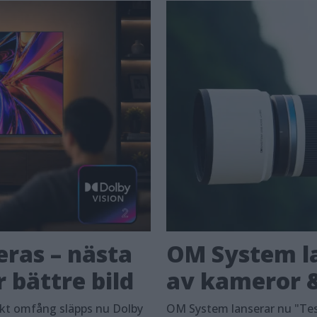
eras – nästa
OM System la
 bättre bild
av kameror &
skt omfång släpps nu Dolby
OM System lanserar nu "Tes