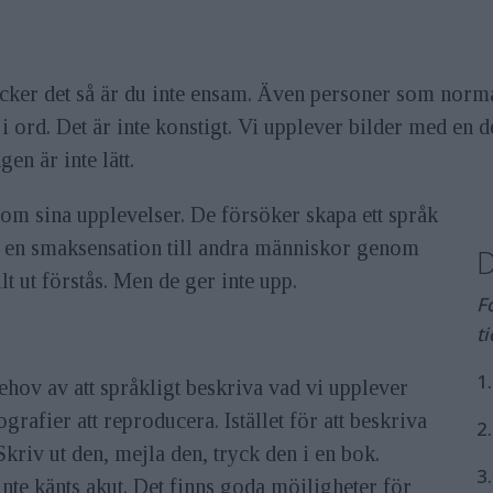
er det så är du inte ensam. Även personer som normalt 
i ord. Det är inte konstigt. Vi upplever bilder med en d
en är inte lätt.
om sina upplevelser. De försöker skapa ett språk
a en smaksensation till andra människor genom
llt ut förstås. Men de ger inte upp.
F
t
1
ehov av att språkligt beskriva vad vi upplever
tografier att reproducera. Istället för att beskriva
2
 Skriv ut den, mejla den, tryck den i en bok.
3
inte känts akut. Det finns goda möjligheter för