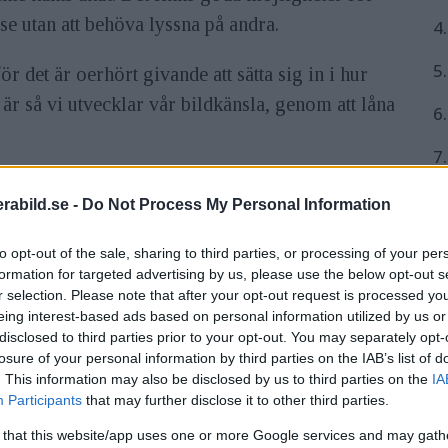
se utan att behöva lyssna på andra.
4.
5
ör det är oerhört givande att sätta sig in i hur
är så vi utvecklar vår bildkänsla, genom att låna
6
7
atar om bilder har jag blivit inbjuden av
8
abild.se -
Do Not Process My Personal Information
 ett experiment i samband med Grand Prix 2009.
9
to opt-out of the sale, sharing to third parties, or processing of your per
formation for targeted advertising by us, please use the below opt-out s
1
r selection. Please note that after your opt-out request is processed y
eing interest-based ads based on personal information utilized by us or
disclosed to third parties prior to your opt-out. You may separately opt-
mgångens enväldige domare att formulera sig lite
losure of your personal information by third parties on the IAB’s list of
. This information may also be disclosed by us to third parties on the
IA
Participants
that may further disclose it to other third parties.
 that this website/app uses one or more Google services and may gath
e oss fem associationer som bilden väcker. Fem begrep