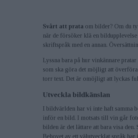
Svårt att prata
om bilder? Om du tyck
när de försöker klä en bildupplevelse 
skriftspråk med en annan. Översättning
Lyssna bara på hur vinkännare pratar 
som ska göra det möjligt att överför
torr text. Det är omöjligt att lyckas fu
Utveckla bildkänslan
I bildvärlden har vi inte haft samma b
inför en bild. I motsats till vin går fo
bilden är det lättare att bara visa den.
Behovet av ett välutvecklat språk har 