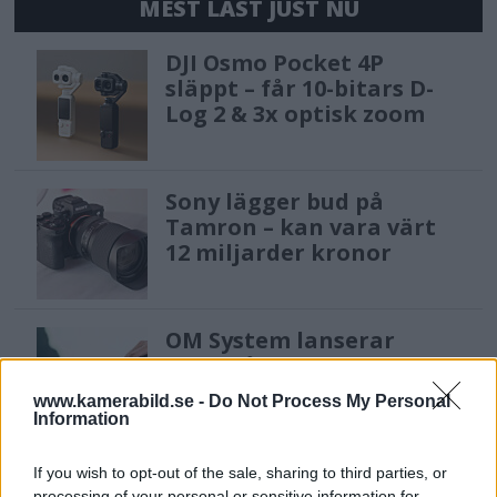
MEST LÄST JUST NU
DJI Osmo Pocket 4P
släppt – får 10-bitars D-
Log 2 & 3x optisk zoom
Sony lägger bud på
Tamron – kan vara värt
12 miljarder kronor
OM System lanserar
gratislån av kameror &
objektiv i Sverige
www.kamerabild.se -
Do Not Process My Personal
Information
Sony FE 100-400mm F5,6-8
If you wish to opt-out of the sale, sharing to third parties, or
processing of your personal or sensitive information for