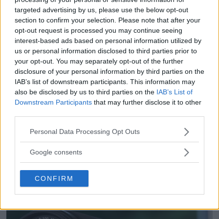
OSS – lätt telezoom för
targeted advertising by us, please use the below opt-out
fågel, sport & natur
section to confirm your selection. Please note that after your
opt-out request is processed you may continue seeing
interest-based ads based on personal information utilized by
F3 Foto – Sveriges nya
us or personal information disclosed to third parties prior to
your opt-out. You may separately opt-out of the further
fotodagar till Göteborg,
disclosure of your personal information by third parties on the
Lund & Stockholm
IAB’s list of downstream participants. This information may
also be disclosed by us to third parties on the
IAB’s List of
Downstream Participants
that may further disclose it to other
Dolby Vision 2 lanseras –
third parties.
nästa generation HDR
Please note that this website/app uses one or more Google
Personal Data Processing Opt Outs
ger bättre bild
services and may gather and store information including but
not limited to your visit or usage behaviour. You may click to
Google consents
grant or deny consent to Google and its third-party tags to
use your data for below specified purposes in below Google
CONFIRM
consent section.