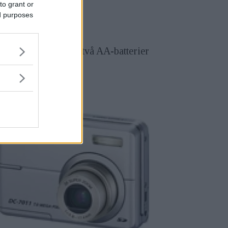
to grant or
ed purposes
ärm. Den drivs av två AA-batterier