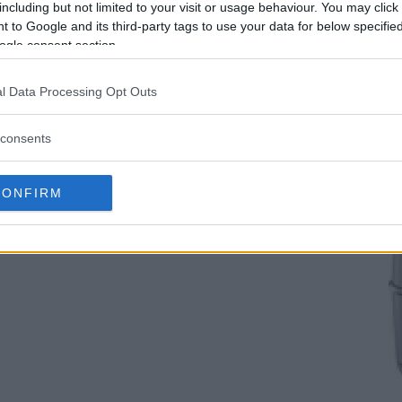
including but not limited to your visit or usage behaviour. You may click 
 to Google and its third-party tags to use your data for below specifi
ogle consent section.
ra med tre gånger optisk zoom och en 2,5 tum stor sk
l Data Processing Opt Outs
p till två gigabyte.
consents
CONFIRM