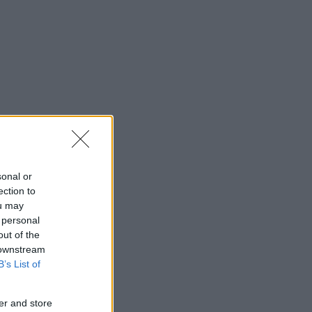
sonal or
ection to
ou may
 personal
out of the
 downstream
B’s List of
er and store