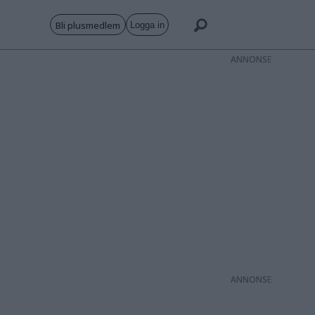
Bli plusmedlem
Logga in
ANNONS
ANNONS