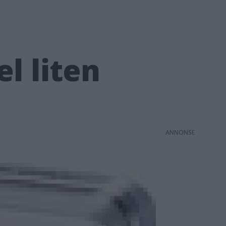
l liten
ANNONS