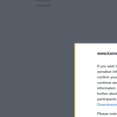
ANNONS
www.kamer
If you wish 
sensitive in
confirm you
continue se
information 
further disc
participants
Downstream 
Please note