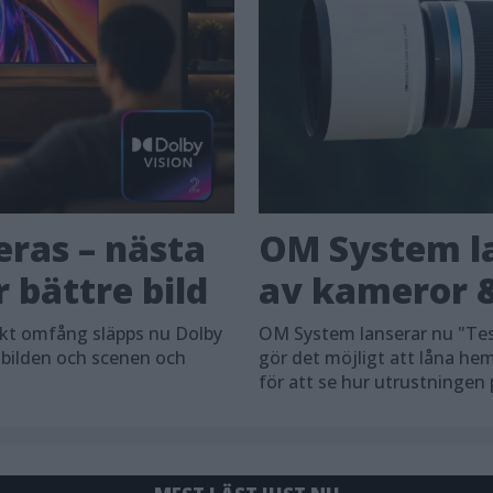
eras – nästa
OM System la
 bättre bild
av kameror &
skt omfång släpps nu Dolby
OM System lanserar nu "Tes
 bilden och scenen och
gör det möjligt att låna h
för att se hur utrustningen