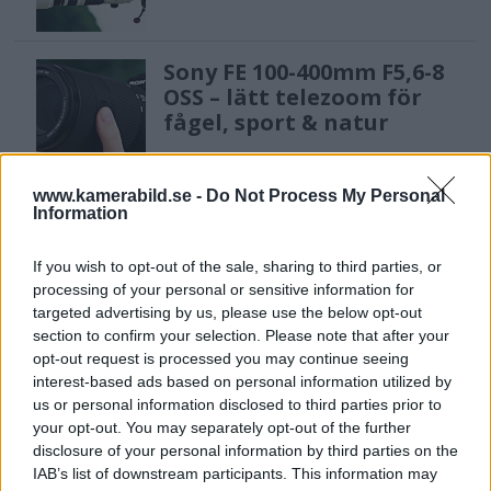
Sony FE 100-400mm F5,6-8
OSS – lätt telezoom för
fågel, sport & natur
www.kamerabild.se -
Do Not Process My Personal
F3 Foto – Sveriges nya
Information
fotodagar till Göteborg,
Lund & Stockholm
If you wish to opt-out of the sale, sharing to third parties, or
processing of your personal or sensitive information for
targeted advertising by us, please use the below opt-out
section to confirm your selection. Please note that after your
Dolby Vision 2 lanseras –
opt-out request is processed you may continue seeing
nästa generation HDR
interest-based ads based on personal information utilized by
ger bättre bild
us or personal information disclosed to third parties prior to
your opt-out. You may separately opt-out of the further
disclosure of your personal information by third parties on the
IAB’s list of downstream participants. This information may