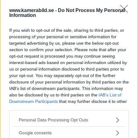
www.kamerabild.se -
Do Not Process My Personal
Information
If you wish to opt-out of the sale, sharing to third parties, or
processing of your personal or sensitive information for
targeted advertising by us, please use the below opt-out
Hustegaholm, Lidingö, 2012-05-08. Det här motivet med
section to confirm your selection. Please note that after your
vågorna blir jag sugen på att fota med lite roligare
opt-out request is processed you may continue seeing
interest-based ads based on personal information utilized by
bakgrund. Foto: Anders Wånell
us or personal information disclosed to third parties prior to
your opt-out. You may separately opt-out of the further
disclosure of your personal information by third parties on the
IAB’s list of downstream participants. This information may
NYHETER
also be disclosed by us to third parties on the
IAB’s List of
Downstream Participants
that may further disclose it to other
third parties.
Please note that this website/app uses one or more Google
Personal Data Processing Opt Outs
services and may gather and store information including but
not limited to your visit or usage behaviour. You may click to
Google consents
grant or deny consent to Google and its third-party tags to