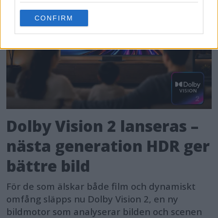
use your data for below specified purposes in below Google
CONFIRM
consent section.
Dolby Vision 2 lanseras –
nästa generation HDR ger
bättre bild
För de som älskar både film och dynamiskt
omfång släpps nu Dolby Vision 2, en ny
bildmotor som analyserar bilden och scenen