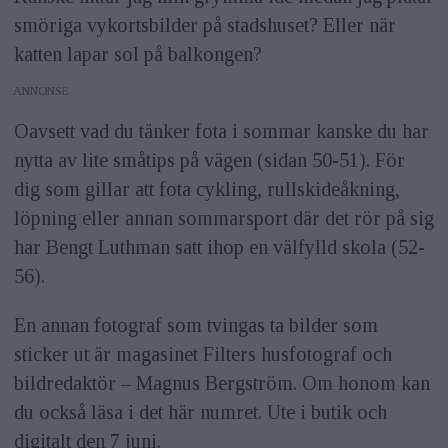
smöriga vykortsbilder på stadshuset? Eller när
katten lapar sol på balkongen?
ANNONS
Oavsett vad du tänker fota i sommar kanske du har
nytta av lite småtips på vägen (sidan 50-51). För
dig som gillar att fota cykling, rullskideåkning,
löpning eller annan sommarsport där det rör på sig
har Bengt Luthman satt ihop en välfylld skola (52-
56).
En annan fotograf som tvingas ta bilder som
sticker ut är magasinet Filters husfotograf och
bildredaktör – Magnus Bergström. Om honom kan
du också läsa i det här numret. Ute i butik och
digitalt den 7 juni.