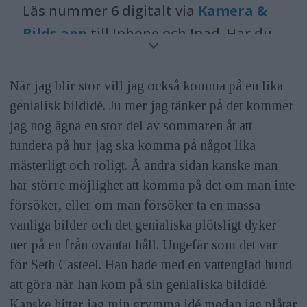
Läs nummer 6 digitalt via
Kamera &
Bilds app
till Iphone och Ipad. Har du
Android eller vill läsa tidningen på
datorn finns tidningen att köpa via
När jag blir stor vill jag också komma på en lika
Qiozk.com
och
Paperton.com
.
genialisk bildidé. Ju mer jag tänker på det kommer
Tidningen kommer ut i butik den 7
jag nog ägna en stor del av sommaren åt att
juni.
fundera på hur jag ska komma på något lika
mästerligt och roligt. Å andra sidan kanske man
har större möjlighet att komma på det om man inte
försöker, eller om man försöker ta en massa
vanliga bilder och det genialiska plötsligt dyker
ner på en från oväntat håll. Ungefär som det var
för Seth Casteel. Han hade med en vattenglad hund
att göra när han kom på sin genialiska bildidé.
Kanske hittar jag min grymma idé medan jag plåtar