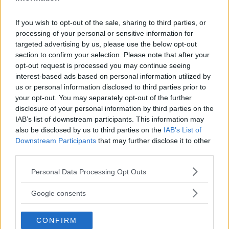
behov.
If you wish to opt-out of the sale, sharing to third parties, or
processing of your personal or sensitive information for
targeted advertising by us, please use the below opt-out
section to confirm your selection. Please note that after your
opt-out request is processed you may continue seeing
MEST LÄST JUST NU
interest-based ads based on personal information utilized by
us or personal information disclosed to third parties prior to
DJI Osmo Pocket 4P
your opt-out. You may separately opt-out of the further
släppt – får 10-bitars D-
disclosure of your personal information by third parties on the
Log 2 & 3x optisk zoom
IAB’s list of downstream participants. This information may
also be disclosed by us to third parties on the
IAB’s List of
Downstream Participants
that may further disclose it to other
third parties.
Sony lägger bud på
Please note that this website/app uses one or more Google
Tamron – kan vara värt
Personal Data Processing Opt Outs
services and may gather and store information including but
12 miljarder kronor
not limited to your visit or usage behaviour. You may click to
Google consents
grant or deny consent to Google and its third-party tags to
use your data for below specified purposes in below Google
CONFIRM
F3 Foto – Sveriges nya
consent section.