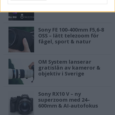
fotodagar till Göteborg,
Lund & Stockholm
Sony FE 100-400mm F5,6-8
OSS – lätt telezoom för
fågel, sport & natur
OM System lanserar
gratislån av kameror &
objektiv i Sverige
Sony RX10 V – ny
superzoom med 24–
600mm & AI-autofokus