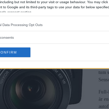
including but not limited to your visit or usage behaviour. You may click 
Coolp
 to Google and its third-party tags to use your data for below specifi
mode
ogle consent section.
Både 
l Data Processing Opt Outs
CMOS
consents
Cool
– lju
CONFIRM
mill
fulla
tum 
Senso
Full
är e
auto