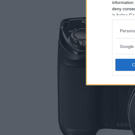
information 
deny consent
in below Go
Persona
Google 