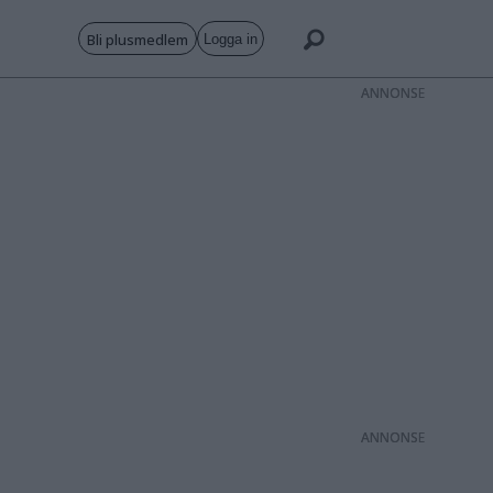
Bli plusmedlem
Logga in
ANNONS
ANNONS