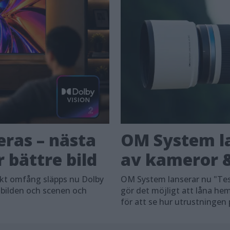
eras – nästa
OM System la
 bättre bild
av kameror &
skt omfång släpps nu Dolby
OM System lanserar nu "Tes
 bilden och scenen och
gör det möjligt att låna h
för att se hur utrustningen