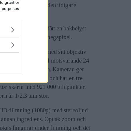
to grant or
ix P500 följer upp den tidigare
ed purposes
llen P100.
P300 och P500 har fått en bakbelyst
-sensor med tolv megapixel.
pix P300
stoltserar med sitt objektiv
sstyrka 1,8, vidvinkel motsvarande 24
imeter och 4,2x zoom. Kameran ger
 manuella kontroller och har en tre
stor skärm med 921 000 bildpunkter.
rn är 1/2,3 tum stor.
-HD-filmning (1080p) med stereoljud
n annan ingrediens. Optisk zoom och
fokus fungerar under filmning och det