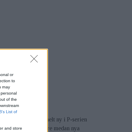
sonal or
ection to
ou may
 personal
out of the
 downstream
B’s List of
n Coolpix P300
är helt ny i P-serien
lltså ingen uppföljare medan nya
er and store