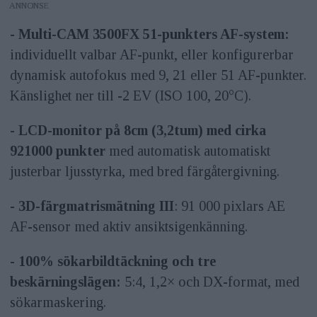
ANNONS
- Multi-CAM 3500FX 51-punkters AF-system:
individuellt valbar AF-punkt, eller konfigurerbar
dynamisk autofokus med 9, 21 eller 51 AF-punkter.
Känslighet ner till -2 EV (ISO 100, 20°C).
- LCD-monitor på 8cm (3,2tum) med cirka
921000 punkter
med automatisk automatiskt
justerbar ljusstyrka, med bred färgåtergivning.
- 3D-färgmatrismätning III
: 91 000 pixlars AE
AF-sensor med aktiv ansiktsigenkänning.
- 100% sökarbildtäckning och tre
beskärningslägen:
5:4, 1,2× och DX-format, med
sökarmaskering.