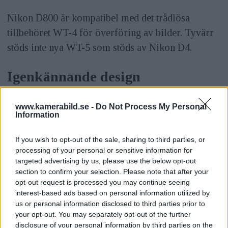
Nikon D800 är kompatibel med det trådlösa
tillbehöret WT-4 för överföring av bilder. Tyvärr
stöds inte nya WT-5 som stöds av Nikon D4.
Igenkännande design
ANNONS
www.kamerabild.se -
Do Not Process My Personal
Tittar vi på ergonomin ser vi en viktminkning på
Information
10 procent mot föregångaren D700, med en
If you wish to opt-out of the sale, sharing to third parties, or
kamerahusvikt på 900 gram gjord i
processing of your personal or sensitive information for
magnesiumlegering som är vädertätad.
targeted advertising by us, please use the below opt-out
section to confirm your selection. Please note that after your
Avtryckarknappen är mer vinklad än den på D700.
opt-out request is processed you may continue seeing
Snurreglaget har fått en ny design mer likt ett
interest-based ads based on personal information utilized by
kugghjul, samt lägen för de olika valen - något
us or personal information disclosed to third parties prior to
your opt-out. You may separately opt-out of the further
som var steglöst på D700. Ovanpå snurreglaget
disclosure of your personal information by third parties on the