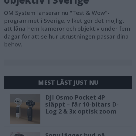
OM System lanserar nu "Test & Wow"-
programmet i Sverige, vilket gör det möjligt
att låna hem kameror och objektiv under fem
dagar för att se hur utrustningen passar dina
behov.
MEST LÄST JUST NU
DJI Osmo Pocket 4P
släppt – får 10-bitars D-
Log 2 & 3x optisk zoom
Sony lägger bud på