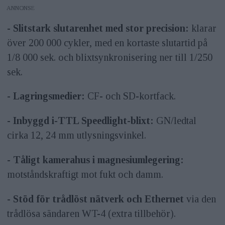
ANNONS
- Slitstark slutarenhet med stor precision:
klarar
över 200 000 cykler, med en kortaste slutartid på
1/8 000 sek. och blixtsynkronisering ner till 1/250
sek.
- Lagringsmedier:
CF- och SD-kortfack.
- Inbyggd i-TTL Speedlight-blixt:
GN/ledtal
cirka 12, 24 mm utlysningsvinkel.
- Tåligt kamerahus i magnesiumlegering:
motståndskraftigt mot fukt och damm.
- Stöd för trådlöst nätverk och Ethernet
via den
trådlösa sändaren WT-4 (extra tillbehör).