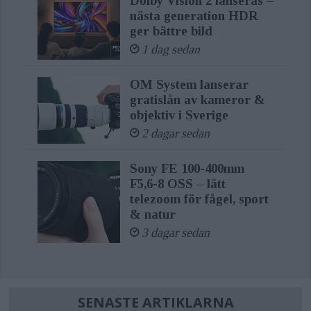
Dolby Vision 2 lanseras –
nästa generation HDR
ger bättre bild
1 dag sedan
OM System lanserar
gratislån av kameror &
objektiv i Sverige
2 dagar sedan
Sony FE 100-400mm
F5,6-8 OSS – lätt
telezoom för fågel, sport
& natur
3 dagar sedan
SENASTE ARTIKLARNA