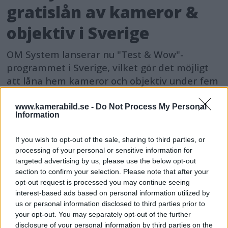
gratislån av kameror &
objektiv i Sverige
OM System lanserar nu "Test & Wow"-
programmet i Sverige, vilket gör det möjligt
att låna hem kameror och objektiv under fem
dagar för att se hur utrustningen passar dina
behov.
www.kamerabild.se -
Do Not Process My Personal
Information
If you wish to opt-out of the sale, sharing to third parties, or
processing of your personal or sensitive information for
targeted advertising by us, please use the below opt-out
MEST LÄST JUST NU
section to confirm your selection. Please note that after your
opt-out request is processed you may continue seeing
interest-based ads based on personal information utilized by
DJI Osmo Pocket 4P
us or personal information disclosed to third parties prior to
släppt – får 10-bitars D-
your opt-out. You may separately opt-out of the further
Log 2 & 3x optisk zoom
disclosure of your personal information by third parties on the