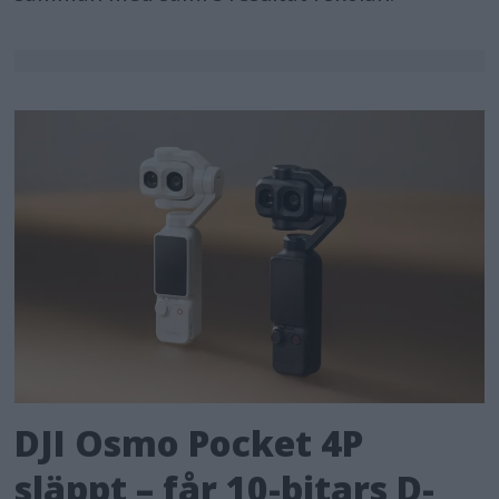
DJI Osmo Pocket 4P
släppt – får 10-bitars D-