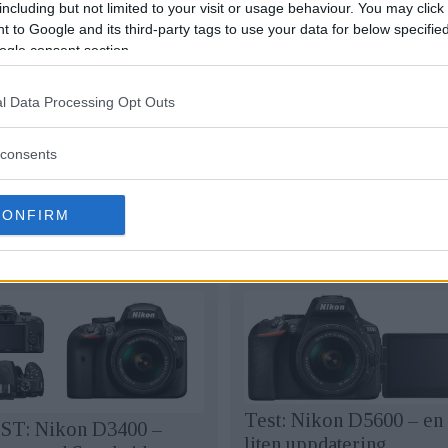
including but not limited to your visit or usage behaviour. You may click 
 to Google and its third-party tags to use your data for below specifi
na styra kompatibla systemkameror helt manuellt (me
ogle consent section.
skompensation via appen. Snapbridge har nu även ett st
l Data Processing Opt Outs
t om du har appen igång men inte är kopplad mot en kam
consents
 både Google play och App store.
CONFIRM
Test: Nikon D5600 – en
ST: Nikon D3400 –
liten uppdatering