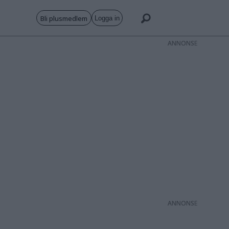
Bli plusmedlem
Logga in
ANNONS
ANNONS