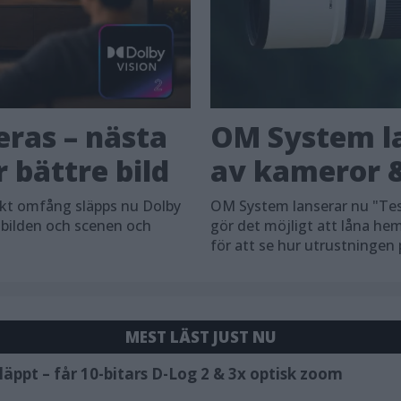
eras – nästa
OM System la
 bättre bild
av kameror &
skt omfång släpps nu Dolby
OM System lanserar nu "Tes
 bilden och scenen och
gör det möjligt att låna h
för att se hur utrustningen
MEST LÄST JUST NU
äppt – får 10-bitars D-Log 2 & 3x optisk zoom