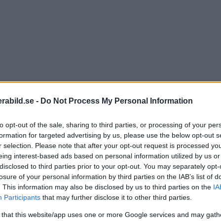
abild.se -
Do Not Process My Personal Information
to opt-out of the sale, sharing to third parties, or processing of your per
formation for targeted advertising by us, please use the below opt-out s
r selection. Please note that after your opt-out request is processed y
eing interest-based ads based on personal information utilized by us or
n eller surfplattan kan ha flera fördelar, du behöver in
disclosed to third parties prior to your opt-out. You may separately opt-
ela tiden se vad kameran ser utan att behöva stå och ti
losure of your personal information by third parties on the IAB’s list of
. This information may also be disclosed by us to third parties on the
IA
bild i sökaren också. Men en fördel är om mjukvaran du h
Participants
that may further disclose it to other third parties.
ya Snapbridge 2.0 har utvecklats med hjälp av åsikter f
 that this website/app uses one or more Google services and may gath