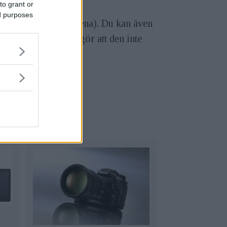
to grant or
ed purposes
n även P, S, A-lägena). Du kan även
römsparläge vilket gör att den inte
era.