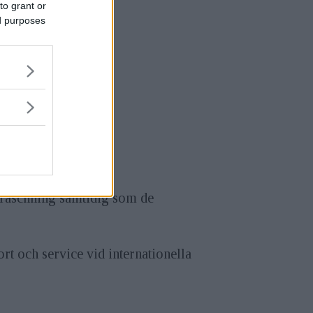
to grant or
ed purposes
pfräschning samtidig som de
rt och service vid internationella