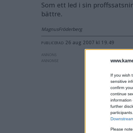
Som ett led i sin proffssatsn
bättre.
Magnus
Fröderberg
26 aug 2007 kl 19.49
PUBLICERAD
ANNONS
www.kamer
If you wish 
sensitive in
confirm you
continue se
information 
further disc
participants
Downstream 
Please note