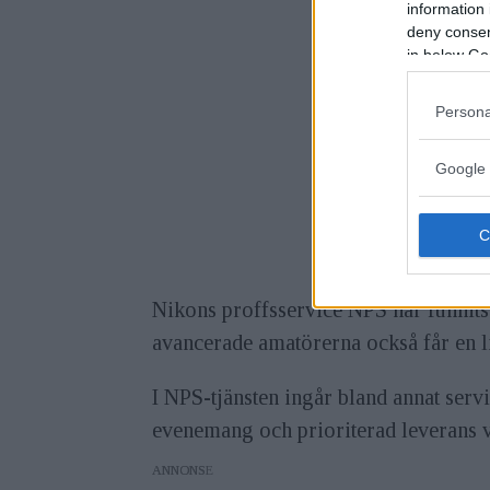
information 
deny consent
in below Go
Persona
Google 
Nikons proffsservice NPS har funnits 
avancerade amatörerna också får en li
I NPS-tjänsten ingår bland annat servi
evenemang och prioriterad leverans v
ANNONS