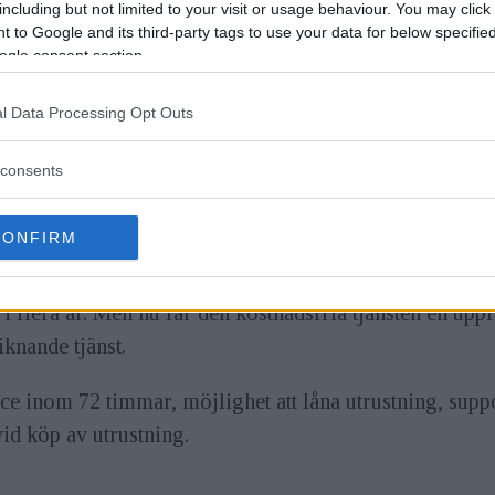
including but not limited to your visit or usage behaviour. You may click 
 to Google and its third-party tags to use your data for below specifi
ogle consent section.
l Data Processing Opt Outs
consents
CONFIRM
i flera år. Men nu får den kostnadsfria tjänsten en up
knande tjänst.
ce inom 72 timmar, möjlighet att låna utrustning, suppo
id köp av utrustning.