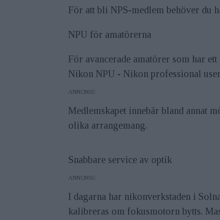
För att bli NPS-medlem behöver du ha
NPU för amatörerna
För avancerade amatörer som har ett p
Nikon NPU - Nikon professional user
ANNONS
Medlemskapet innebär bland annat möjl
olika arrangemang.
Snabbare service av optik
ANNONS
I dagarna har nikonverkstaden i Soln
kalibreras om fokusmotorn bytts. Mask