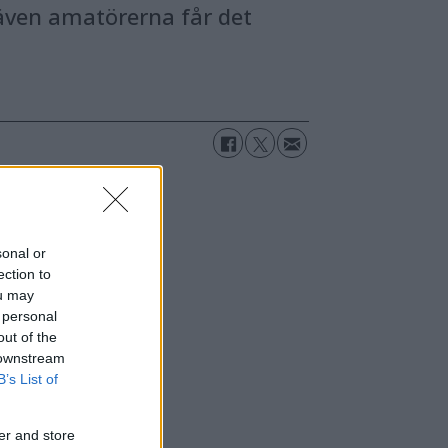
 även amatörerna får det
sonal or
ection to
ou may
 personal
out of the
 downstream
B’s List of
er and store