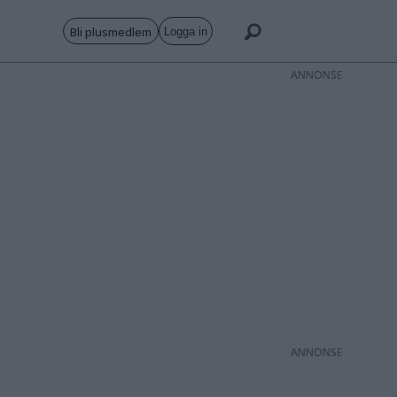
Bli plusmedlem
Logga in
ANNONS
ANNONS