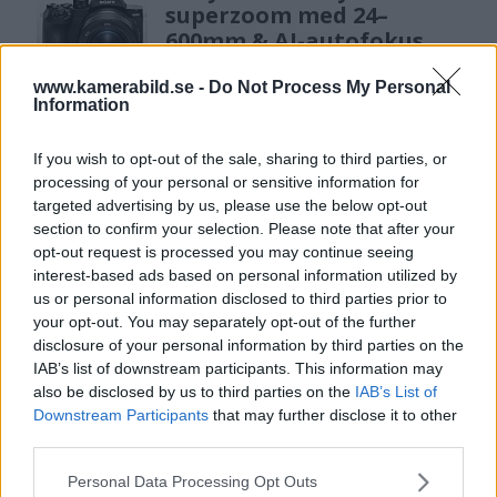
superzoom med 24–
600mm & AI-autofokus
www.kamerabild.se -
Do Not Process My Personal
Information
Anna W Thorbjörnsson –
naket med integritet
If you wish to opt-out of the sale, sharing to third parties, or
processing of your personal or sensitive information for
targeted advertising by us, please use the below opt-out
section to confirm your selection. Please note that after your
opt-out request is processed you may continue seeing
interest-based ads based on personal information utilized by
us or personal information disclosed to third parties prior to
your opt-out. You may separately opt-out of the further
disclosure of your personal information by third parties on the
IAB’s list of downstream participants. This information may
also be disclosed by us to third parties on the
IAB’s List of
Downstream Participants
that may further disclose it to other
third parties.
Please note that this website/app uses one or more Google
Personal Data Processing Opt Outs