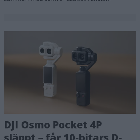
DJI Osmo Pocket 4P
släppt – får 10-bitars D-