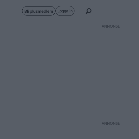
Bli plusmedlem
Logga in
ANNONS
ANNONS