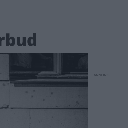
örbud
ANNONS