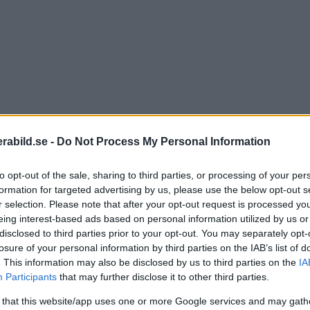
abild.se -
Do Not Process My Personal Information
to opt-out of the sale, sharing to third parties, or processing of your per
formation for targeted advertising by us, please use the below opt-out s
r selection. Please note that after your opt-out request is processed y
eing interest-based ads based on personal information utilized by us or
disclosed to third parties prior to your opt-out. You may separately opt-
losure of your personal information by third parties on the IAB’s list of
. This information may also be disclosed by us to third parties on the
IA
Participants
that may further disclose it to other third parties.
av riksdagen som ska ge grannar möjlighet att gå ihop f
 that this website/app uses one or more Google services and may gath