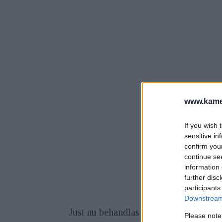
www.kamer
If you wish 
sensitive in
confirm you
continue se
information 
further disc
participants
Downstream 
Just nu behandlas ett nytt lagförslag 
Please note