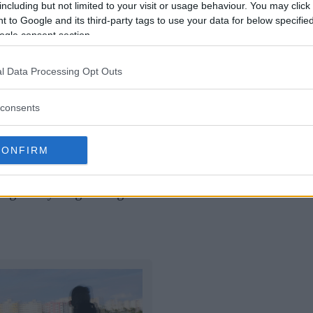
u blivit så pass utbredd att det börjar bli ett problem 
including but not limited to your visit or usage behaviour. You may click 
 to Google and its third-party tags to use your data for below specifi
ogle consent section.
tan vill ha ett fotograferingsförbud ska enligt förslag
l Data Processing Opt Outs
h utfarter.
consents
 som upptäcker en fotograf får omhänderta fotografens
CONFIRM
lder på minneskortet.
ng det nya lagförslaget.