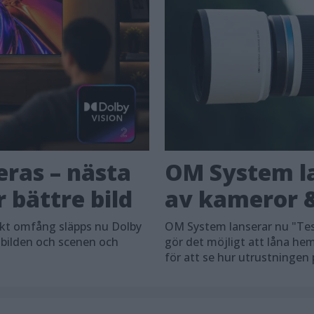
eras – nästa
OM System la
 bättre bild
av kameror &
skt omfång släpps nu Dolby
OM System lanserar nu "Tes
 bilden och scenen och
gör det möjligt att låna h
för att se hur utrustningen