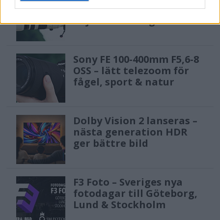
gratislån av kameror &
objektiv i Sverige
Sony FE 100-400mm F5,6-8
OSS – lätt telezoom för
fågel, sport & natur
Dolby Vision 2 lanseras –
nästa generation HDR
ger bättre bild
F3 Foto – Sveriges nya
fotodagar till Göteborg,
Lund & Stockholm