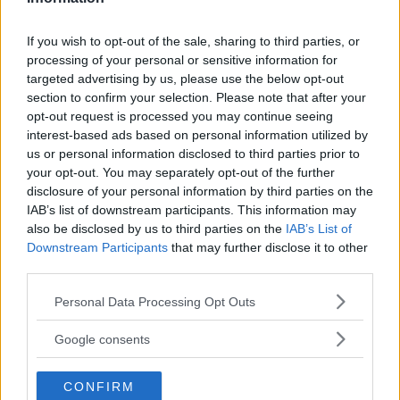
behov.
If you wish to opt-out of the sale, sharing to third parties, or
processing of your personal or sensitive information for
targeted advertising by us, please use the below opt-out
section to confirm your selection. Please note that after your
opt-out request is processed you may continue seeing
MEST LÄST JUST NU
interest-based ads based on personal information utilized by
us or personal information disclosed to third parties prior to
DJI Osmo Pocket 4P
your opt-out. You may separately opt-out of the further
släppt – får 10-bitars D-
disclosure of your personal information by third parties on the
Log 2 & 3x optisk zoom
IAB’s list of downstream participants. This information may
also be disclosed by us to third parties on the
IAB’s List of
Downstream Participants
that may further disclose it to other
third parties.
Sony lägger bud på
Please note that this website/app uses one or more Google
Tamron – kan vara värt
Personal Data Processing Opt Outs
services and may gather and store information including but
12 miljarder kronor
not limited to your visit or usage behaviour. You may click to
Google consents
grant or deny consent to Google and its third-party tags to
use your data for below specified purposes in below Google
CONFIRM
consent section.
OM System lanserar