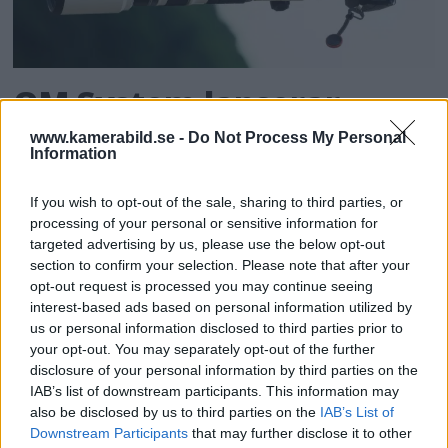
OM System lanserar
gratislån av kameror &
www.kamerabild.se -
Do Not Process My Personal
Information
objektiv i Sverige
If you wish to opt-out of the sale, sharing to third parties, or
OM System lanserar nu "Test & Wow"-
processing of your personal or sensitive information for
targeted advertising by us, please use the below opt-out
programmet i Sverige, vilket gör det möjligt
section to confirm your selection. Please note that after your
att låna hem kameror och objektiv under fem
opt-out request is processed you may continue seeing
dagar för att se hur utrustningen passar dina
interest-based ads based on personal information utilized by
behov.
us or personal information disclosed to third parties prior to
your opt-out. You may separately opt-out of the further
disclosure of your personal information by third parties on the
IAB’s list of downstream participants. This information may
also be disclosed by us to third parties on the
IAB’s List of
Downstream Participants
that may further disclose it to other