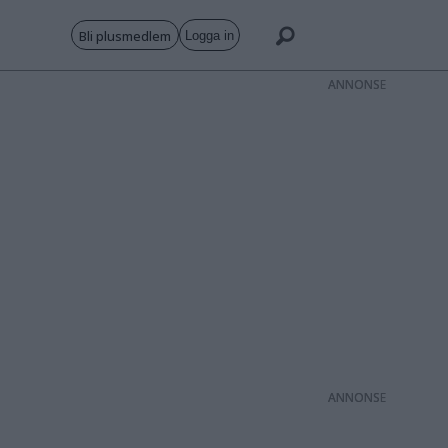
Bli plusmedlem
Logga in
ANNONS
ANNONS