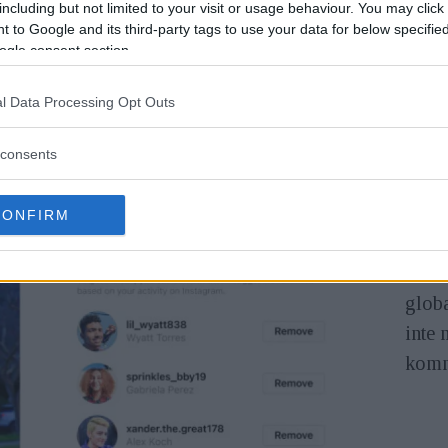
including but not limited to your visit or usage behaviour. You may click 
 också visas längre upp i ditt flöde.
 to Google and its third-party tags to use your data for below specifi
ogle consent section.
“Följ
l Data Processing Opt Outs
namne
consents
genom
såväl
CONFIRM
ordn
Den n
globa
inte 
komm