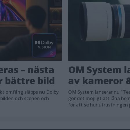
eras – nästa
OM System la
 bättre bild
av kameror &
skt omfång släpps nu Dolby
OM System lanserar nu "Tes
 bilden och scenen och
gör det möjligt att låna h
för att se hur utrustningen