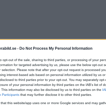
abild.se -
Do Not Process My Personal Information
to opt-out of the sale, sharing to third parties, or processing of your per
formation for targeted advertising by us, please use the below opt-out s
r selection. Please note that after your opt-out request is processed y
, den beräkningsmodell som styr vad du ser i flödet, h
eing interest-based ads based on personal information utilized by us or
 två nya sätt för dig som användare att påverka vad du
disclosed to third parties prior to your opt-out. You may separately opt-
losure of your personal information by third parties on the IAB’s list of
. This information may also be disclosed by us to third parties on the
IA
Participants
that may further disclose it to other third parties.
er Favoriter. Genom att klicka på Instagram-loggan i to
 that this website/app uses one or more Google services and may gath
r låter dig se det senaste från upp till 50 konton bland 