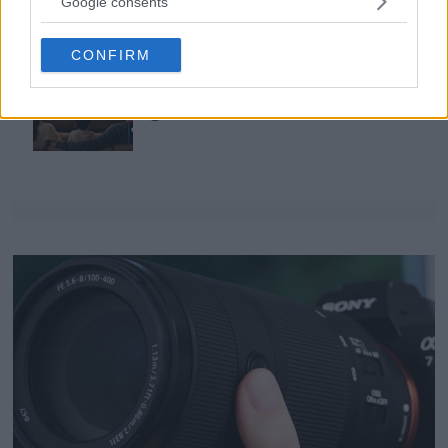
Google consents
grant or deny consent to Google and its third-party tags to
use your data for below specified purposes in below Google
CONFIRM
Dolby Vision 2 lanseras –
consent section.
nästa generation HDR
ger bättre bild