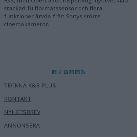
FX5, med Open Gate-inspelning, nyutvecklad
stackad fullformatssensor och flera
funktioner ärvda från Sonys större
cinemakameror.
TECKNA K&B PLUS
KONTAKT
NYHETSBREV
ANNONSERA