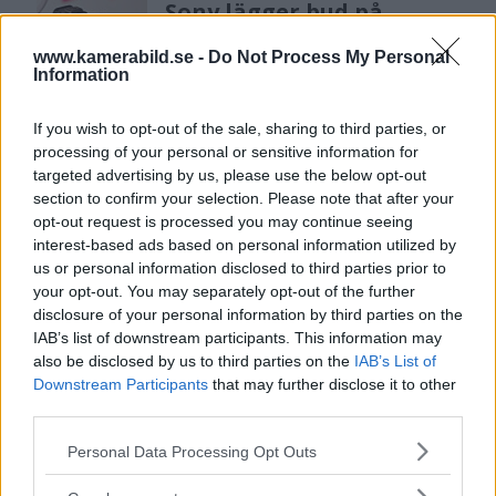
Sony lägger bud på
Tamron – kan vara värt
www.kamerabild.se -
Do Not Process My Personal
12 miljarder kronor
Information
If you wish to opt-out of the sale, sharing to third parties, or
OM System lanserar
processing of your personal or sensitive information for
gratislån av kameror &
targeted advertising by us, please use the below opt-out
objektiv i Sverige
section to confirm your selection. Please note that after your
opt-out request is processed you may continue seeing
interest-based ads based on personal information utilized by
us or personal information disclosed to third parties prior to
Sony FE 100-400mm F5,6-8
your opt-out. You may separately opt-out of the further
OSS – lätt telezoom för
disclosure of your personal information by third parties on the
fågel, sport & natur
IAB’s list of downstream participants. This information may
also be disclosed by us to third parties on the
IAB’s List of
Downstream Participants
that may further disclose it to other
third parties.
F3 Foto – Sveriges nya
fotodagar till Göteborg,
Please note that this website/app uses one or more Google
Personal Data Processing Opt Outs
services and may gather and store information including but
Lund & Stockholm
not limited to your visit or usage behaviour. You may click to