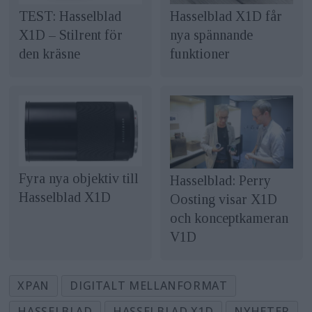
TEST: Hasselblad
Hasselblad X1D får
X1D – Stilrent för
nya spännande
den kräsne
funktioner
Fyra nya objektiv till
Hasselblad: Perry
Hasselblad X1D
Oosting visar X1D
och konceptkameran
V1D
XPAN
DIGITALT MELLANFORMAT
HASSELBLAD
HASSELBLAD X1D
NYHETER