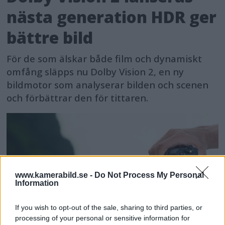
nästa generation HDR ger
bättre bild
För de som älskar både film och dynamiskt
omfång släpps nu Dolby Vision 2, en ny
bildmotor som analyserar bilden och scenen
och förbättrar den för tittaren.
www.kamerabild.se -
Do Not Process My Personal
Information
If you wish to opt-out of the sale, sharing to third parties, or
processing of your personal or sensitive information for