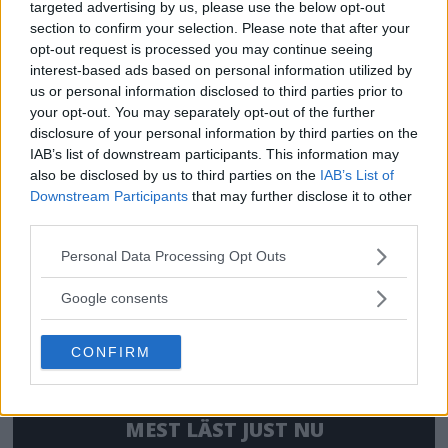
targeted advertising by us, please use the below opt-out
section to confirm your selection. Please note that after your
opt-out request is processed you may continue seeing
OM System lanserar
interest-based ads based on personal information utilized by
us or personal information disclosed to third parties prior to
gratislån av kameror &
your opt-out. You may separately opt-out of the further
disclosure of your personal information by third parties on the
objektiv i Sverige
IAB’s list of downstream participants. This information may
also be disclosed by us to third parties on the
IAB’s List of
OM System lanserar nu "Test & Wow"-
Downstream Participants
that may further disclose it to other
third parties.
programmet i Sverige, vilket gör det möjligt
att låna hem kameror och objektiv under fem
Please note that this website/app uses one or more Google
Personal Data Processing Opt Outs
services and may gather and store information including but
dagar för att se hur utrustningen passar dina
not limited to your visit or usage behaviour. You may click to
Google consents
behov.
grant or deny consent to Google and its third-party tags to
use your data for below specified purposes in below Google
CONFIRM
consent section.
MEST LÄST JUST NU