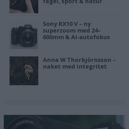
fågel, sport & natur
Sony RX10 V – ny
superzoom med 24–
600mm & AI-autofokus
Anna W Thorbjörnsson –
naket med integritet