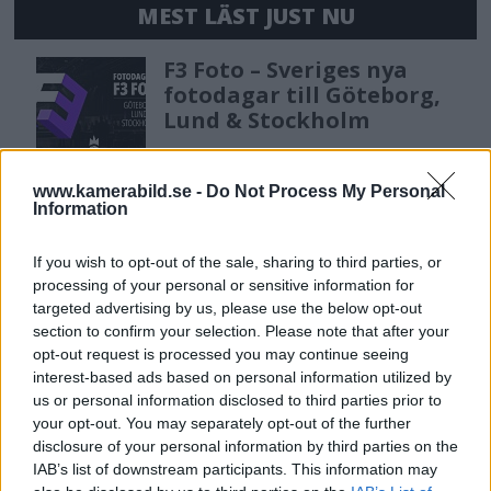
MEST LÄST JUST NU
F3 Foto – Sveriges nya
fotodagar till Göteborg,
Lund & Stockholm
www.kamerabild.se -
Do Not Process My Personal
DJI Osmo Pocket 4P
Information
släppt – får 10-bitars D-
Log 2 & 3x optisk zoom
If you wish to opt-out of the sale, sharing to third parties, or
processing of your personal or sensitive information for
targeted advertising by us, please use the below opt-out
section to confirm your selection. Please note that after your
Sony lägger bud på
opt-out request is processed you may continue seeing
Tamron – kan vara värt
interest-based ads based on personal information utilized by
12 miljarder kronor
us or personal information disclosed to third parties prior to
your opt-out. You may separately opt-out of the further
disclosure of your personal information by third parties on the
IAB’s list of downstream participants. This information may
Anna W Thorbjörnsson –