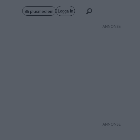
Bli plusmedlem
Logga in
ANNONS
ANNONS