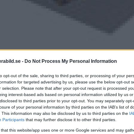
tLite Mode från Color Confidence vill erbj
 och samma paket.
abild.se -
Do Not Process My Personal Information
to opt-out of the sale, sharing to third parties, or processing of your per
formation for targeted advertising by us, please use the below opt-out s
r selection. Please note that after your opt-out request is processed y
eing interest-based ads based on personal information utilized by us or
disclosed to third parties prior to your opt-out. You may separately opt-
losure of your personal information by third parties on the IAB’s list of
. This information may also be disclosed by us to third parties on the
IA
Participants
that may further disclose it to other third parties.
 that this website/app uses one or more Google services and may gath