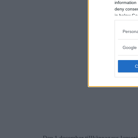
information 
deny consent
in below Go
Persona
Google 
Den 1 december tillkännagavs lanseri