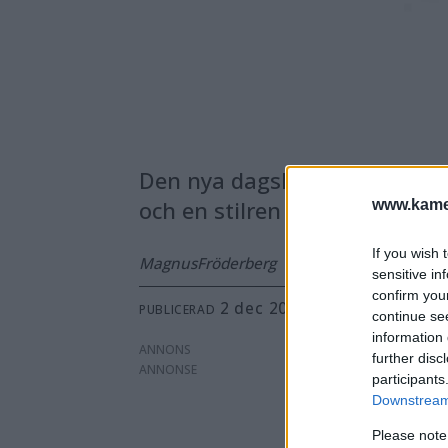
Den nya dagsljuslampan Grafi
och en stilren design - i ett
www.kamer
If you wish 
Magnus
Fröderberg
sensitive in
confirm you
2 dec 2008 kl 00.01
PUBLICERAD
continue se
information 
ANNONS
further disc
participants
Downstream 
Please note