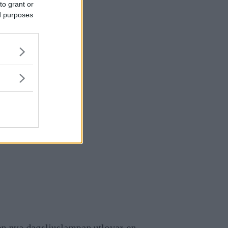
to grant or
ed purposes
en nya dagsljuslampan utlovar en