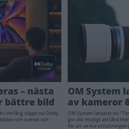
eras – nästa
OM System la
 bättre bild
av kameror &
skt omfång släpps nu Dolby
OM System lanserar nu "Tes
 bilden och scenen och
gör det möjligt att låna h
för att se hur utrustningen