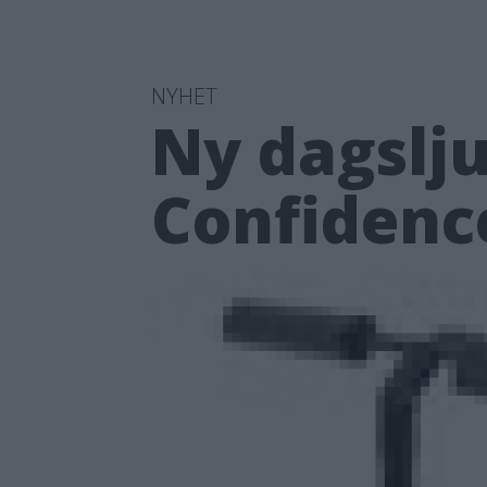
NYHET
Ny dagslj
Confidenc