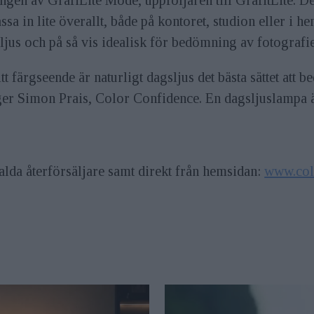
sa in lite överallt, både på kontoret, studion eller i 
jus och på så vis idealisk för bedömning av fotografier
itt färgseende är naturligt dagsljus det bästa sättet att 
er Simon Prais, Color Confidence. En dagsljuslampa är 
alda återförsäljare samt direkt från hemsidan:
www.col