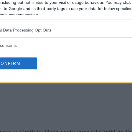
including but not limited to your visit or usage behaviour. You may click 
 to Google and its third-party tags to use your data for below specifi
ogle consent section.
l Data Processing Opt Outs
consents
CONFIRM
ngen av GrafiLite Mode, uppföljaren till GrafitLite. D