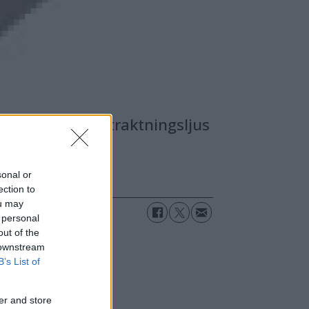
uda både bra betraktningsljus
sonal or
ection to
ou may
 personal
out of the
 downstream
B’s List of
er and store