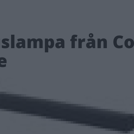
uslampa från Co
e