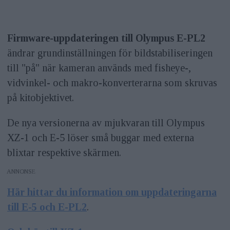
Firmware-uppdateringen till Olympus E-PL2
ändrar grundinställningen för bildstabiliseringen
till "på" när kameran används med fisheye-,
vidvinkel- och makro-konverterarna som skruvas
på kitobjektivet.
De nya versionerna av mjukvaran till Olympus
XZ-1 och E-5 löser små buggar med externa
blixtar respektive skärmen.
ANNONS
Här hittar du information om uppdateringarna
till E-5 och E-PL2
.