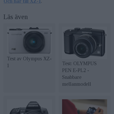
Och här till XZ-1
.
Läs även
Test av Olympus XZ-
Test: OLYMPUS
1
PEN E-PL2 -
Snabbare
mellanmodell