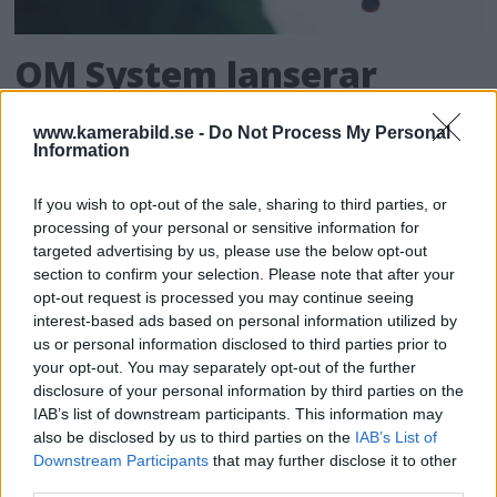
OM System lanserar
gratislån av kameror &
www.kamerabild.se -
Do Not Process My Personal
objektiv i Sverige
Information
If you wish to opt-out of the sale, sharing to third parties, or
OM System lanserar nu "Test & Wow"-
processing of your personal or sensitive information for
programmet i Sverige, vilket gör det möjligt
targeted advertising by us, please use the below opt-out
att låna hem kameror och objektiv under fem
section to confirm your selection. Please note that after your
dagar för att se hur utrustningen passar dina
opt-out request is processed you may continue seeing
interest-based ads based on personal information utilized by
behov.
us or personal information disclosed to third parties prior to
your opt-out. You may separately opt-out of the further
disclosure of your personal information by third parties on the
IAB’s list of downstream participants. This information may
also be disclosed by us to third parties on the
IAB’s List of
MEST LÄST JUST NU
Downstream Participants
that may further disclose it to other
third parties.