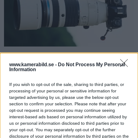
OM System lanserar
www.kamerabild.se -
Do Not Process My Personal
gratislån av kameror &
Information
objektiv i Sverige
If you wish to opt-out of the sale, sharing to third parties, or
processing of your personal or sensitive information for
OM System lanserar nu "Test & Wow"-
targeted advertising by us, please use the below opt-out
programmet i Sverige, vilket gör det möjligt
section to confirm your selection. Please note that after your
att låna hem kameror och objektiv under fem
opt-out request is processed you may continue seeing
interest-based ads based on personal information utilized by
dagar för att se hur utrustningen passar dina
us or personal information disclosed to third parties prior to
behov.
your opt-out. You may separately opt-out of the further
disclosure of your personal information by third parties on the