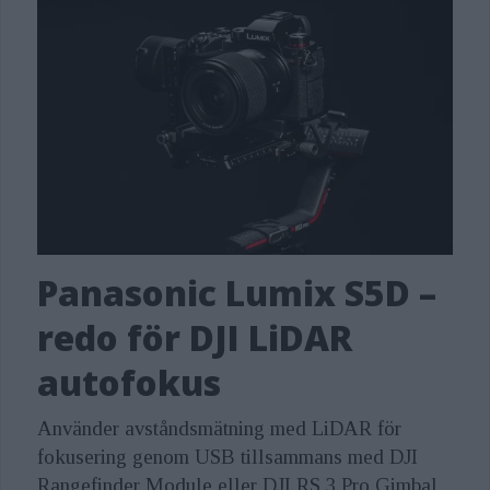
Panasonic Lumix S5D –
redo för DJI LiDAR
autofokus
Använder avståndsmätning med LiDAR för
fokusering genom USB tillsammans med DJI
Rangefinder Module eller DJI RS 3 Pro Gimbal.