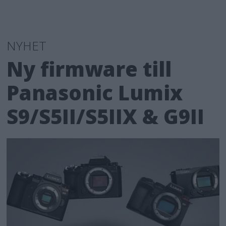
NYHET
Ny firmware till
Panasonic Lumix
S9/S5II/S5IIX & G9II