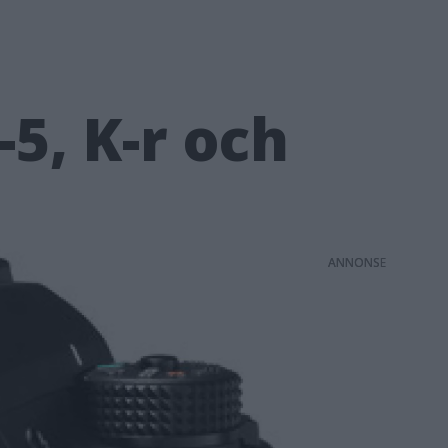
5, K-r och
ANNONS