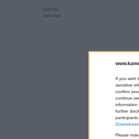
ANNONS
www.kamer
If you wish 
sensitive in
confirm you
continue se
information 
further disc
participants
Downstream 
Please note