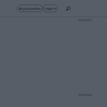
Bli plusmedlem
Logga in
ANNONS
ANNONS