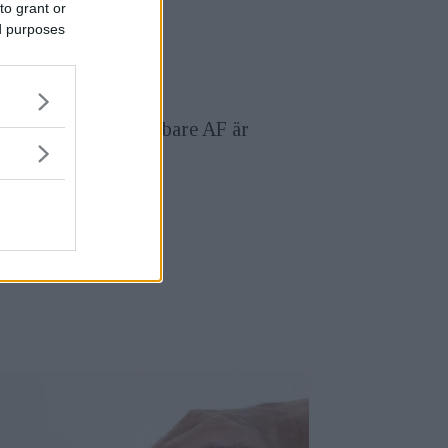
to grant or
ed purposes
O-lägen även en snabbare AF är
er.