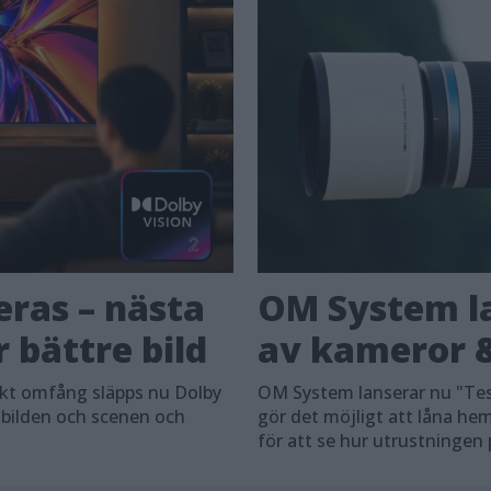
eras – nästa
OM System la
 bättre bild
av kameror &
skt omfång släpps nu Dolby
OM System lanserar nu "Tes
 bilden och scenen och
gör det möjligt att låna h
för att se hur utrustningen