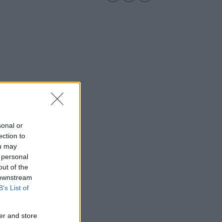
sonal or
ection to
ou may
 personal
out of the
 downstream
B’s List of
er and store