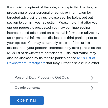
Lund & Stockholm
If you wish to opt-out of the sale, sharing to third parties, or
processing of your personal or sensitive information for
targeted advertising by us, please use the below opt-out
Sony FE 100-400mm F5,6-8
section to confirm your selection. Please note that after your
OSS – lätt telezoom för
opt-out request is processed you may continue seeing
fågel, sport & natur
interest-based ads based on personal information utilized by
us or personal information disclosed to third parties prior to
your opt-out. You may separately opt-out of the further
disclosure of your personal information by third parties on the
OM System lanserar
IAB’s list of downstream participants. This information may
gratislån av kameror &
also be disclosed by us to third parties on the
IAB’s List of
objektiv i Sverige
Downstream Participants
that may further disclose it to other
third parties.
Please note that this website/app uses one or more Google
Personal Data Processing Opt Outs
Sony RX10 V – ny
services and may gather and store information including but
superzoom med 24–
not limited to your visit or usage behaviour. You may click to
Google consents
600mm & AI-autofokus
grant or deny consent to Google and its third-party tags to
use your data for below specified purposes in below Google
CONFIRM
consent section.