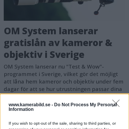
OM System lanserar
gratislån av kameror &
objektiv i Sverige
OM System lanserar nu "Test & Wow"-
programmet i Sverige, vilket gör det möjligt
att låna hem kameror och objektiv under fem
dagar för att se hur utrustningen passar dina
behov.
www.kamerabild.se -
Do Not Process My Personal
Information
If you wish to opt-out of the sale, sharing to third parties, or