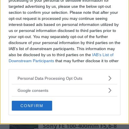
processing of your personal or sensitive information for
MEST LÄST JUST NU
targeted advertising by us, please use the below opt-out
section to confirm your selection. Please note that after your
DJI Osmo Pocket 4P
opt-out request is processed you may continue seeing
släppt – får 10-bitars D-
interest-based ads based on personal information utilized by
Log 2 & 3x optisk zoom
us or personal information disclosed to third parties prior to
your opt-out. You may separately opt-out of the further
disclosure of your personal information by third parties on the
IAB’s list of downstream participants. This information may
Sony lägger bud på
also be disclosed by us to third parties on the
IAB’s List of
Tamron – kan vara värt
Downstream Participants
that may further disclose it to other
12 miljarder kronor
third parties.
Please note that this website/app uses one or more Google
Personal Data Processing Opt Outs
services and may gather and store information including but
OM System lanserar
not limited to your visit or usage behaviour. You may click to
Google consents
gratislån av kameror &
grant or deny consent to Google and its third-party tags to
use your data for below specified purposes in below Google
objektiv i Sverige
CONFIRM
consent section.
Sony FE 100-400mm F5,6-8