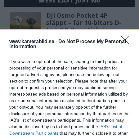
MEST LÄST JUST NU
DJI Osmo Pocket 4P
släppt – får 10-bitars D-
Log 2 & 3x optisk zoom
www.kamerabild.se -
Do Not Process My Personal
Information
Sony lägger bud på
Tamron – kan vara värt
If you wish to opt-out of the sale, sharing to third parties, or
12 miljarder kronor
processing of your personal or sensitive information for
targeted advertising by us, please use the below opt-out
section to confirm your selection. Please note that after your
opt-out request is processed you may continue seeing
Sony FE 100-400mm F5,6-8
interest-based ads based on personal information utilized by
OSS – lätt telezoom för
us or personal information disclosed to third parties prior to
fågel, sport & natur
your opt-out. You may separately opt-out of the further
disclosure of your personal information by third parties on the
IAB’s list of downstream participants. This information may
also be disclosed by us to third parties on the
IAB’s List of
OM System lanserar
Downstream Participants
that may further disclose it to other
gratislån av kameror &