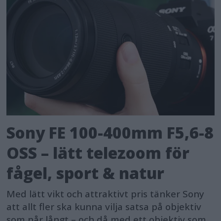
Sony FE 100-400mm F5,6-8
OSS – lätt telezoom för
fågel, sport & natur
Med lätt vikt och attraktivt pris tänker Sony
att allt fler ska kunna vilja satsa på objektiv
som når långt – och då med ett objektiv som